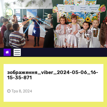
П
е
р
е
й
т
и
д
о
в
м
зображення_viber_2024-05-06_16-
і
15-35-871
с
т
Тра 8, 2024
у