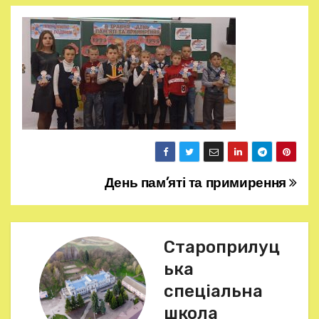
День пам’яті та примирення
Н
а
в
Староприлуц
ька
і
спеціальна
г
школа