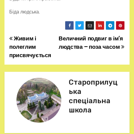
Біда людська.
Живим і
Величний подвиг в ім’я
Н
полеглим
людства – поза часом
а
присвячується
в
і
Староприлуц
г
ька
спеціальна
а
школа
ц
і