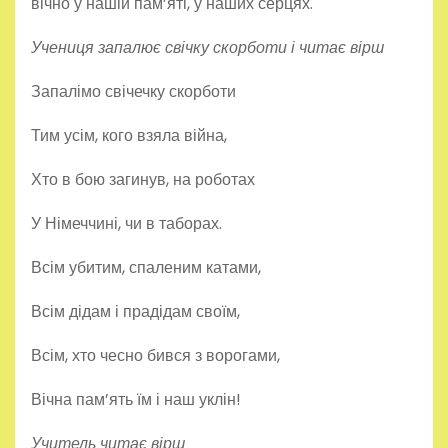
вічно у нашій пам’яті, у наших серцях.
Учениця запалює свічку скорботи і читає вірш
Запалімо свічечку скорботи
Тим усім, кого взяла війна,
Хто в бою загинув, на роботах
У Німеччині, чи в таборах.
Всім убитим, спаленим катами,
Всім дідам і прадідам своїм,
Всім, хто чесно бився з ворогами,
Вічна пам’ять їм і наш уклін!
Учитель читає вірш