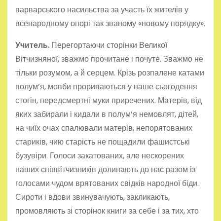
варварського насильства за участь їх жителів у
всенародному опорі так званому «новому порядку».
Учитель.
Перегортаючи сторінки Великої
Вітчизняної, зважмо прочитане і почуте. Зважмо не
тільки розумом, а й серцем. Крізь розпалене катами
полум’я, мовби прориваються у наше сьогодення
стогін, передсмертні муки приречених. Матерів, від
яких забирали і кидали в полум’я немовлят, дітей,
на чиїх очах спалювали матерів, непорятованих
стариків, чию старість не пощадили фашистські
бузувіри. Голоси закатованих, але нескорених
наших співвітчизників долинають до нас разом із
голосами чудом врятованих свідків народної біди.
Сироти і вдови звинувачують, закликають,
промовляють зі сторінок книги за себе і за тих, хто