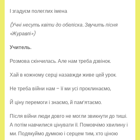
І згадуєм полеглих імена
(Учні несуть квіти до обеліска. Звучить пісня
«Журавлі»)
Учитель.
Розмова скінчилась. Але нам треба дзвінок.
Хай в кожному серці назавжди живе цей урок.
Не треба війни нам – її ми усі проклинаємо,
Й ціну перемоги і знаємо, й пам’ятаємо.
Після війни люди довго не могли звикнути до тиші.
А потім навчилися цінувати її. Помовчімо хвилину і
ми. Подякуймо думкою і серцем тим, хто ціною