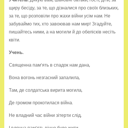
щиру бесіду, за те, що дізналися про своїх близьких,
за те, що розповіли про жахи війни усім нам. Не
забуваймо тих, хто завоював нам мир! Згадуйте,
пишайтесь ними, а на могили й до обелісків несіть
квіти.
Учень.
Священна пам’ять в спадок нам дана,
Вона вогонь незгасний запалила,
Там, де солдатська вирита могила,
Де громом прокотилася війна.
Не владний час війни зітерти слід,
І вдячна пам’ять вічно буде жити,