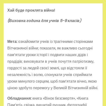
Хай буде проклята війна!
(Виховна година для учнів 5-9 класів)
Мета:
ознайомити учнів із трагічними сторінками
Вітчизняної війни; показати, як важливо сьогодні
пам’ятати уроки історії і подвиги наших дідів і
прадідів; виховувати в учнів почуття патріотизму,
гордості за людей своєї землі, що відстояли її
незалежність і волю, спонукати учнів сприймати
уроки минулого серцем, щоб пам’ятати вічно, якою
ціною здобуто перемогу у Великій Вітчизняній війні.
Обладнання:
книга «Вінок безсмертя», «Книга
Пам’яті», свічка, вишитий рушник, фотографії