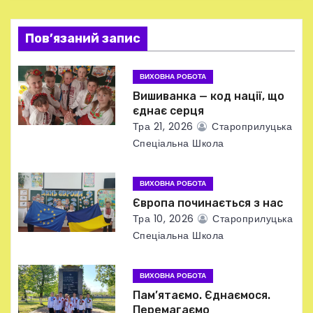
я
Пов’язаний запис
з
а
ВИХОВНА РОБОТА
Вишиванка — код нації, що
п
єднає серця
Тра 21, 2026
Староприлуцька
и
Спеціальна Школа
с
ВИХОВНА РОБОТА
і
Європа починається з нас
в
Тра 10, 2026
Староприлуцька
Спеціальна Школа
ВИХОВНА РОБОТА
Пам’ятаємо. Єднаємося.
Перемагаємо