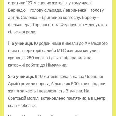
стратили 127 місцевих жителів, у тому числі
Бериндю – голову сільради. Лавриненка – голову
артілі, Силенка – бригадира колгоспу, Ворону –
фельдшера, Торішнього та Федорченка – депутатів
сільської ради.
1-а учениця.
10 родин німці вивезли до Хмельового
і там на території садиби МТС живими кинули в
криницю. 250 юнаків і дівчат відправили на
каторжні роботи до Німеччини.
2-а учениця.
940 жителів села в лавах Червоної
Армії громили ворога, більше як 600 з них віддали
життя за честь і незалежність Вітчизни. На
братській могилі встановлено пам’ятник, а в центрі
села – обеліск.