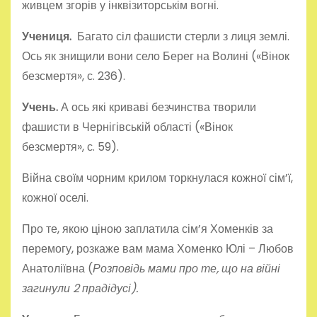
живцем згорів у інквізиторськім вогні.
Учениця.
Багато сіл фашисти стерли з лиця землі.
Ось як знищили вони село Берег на Волині («Вінок
безсмертя», с. 236).
Учень.
А ось які криваві безчинства творили
фашисти в Чернігівській області («Вінок
безсмертя», с. 59).
Війна своїм чорним крилом торкнулася кожної сім’ї,
кожної оселі.
Про те, якою ціною заплатила сім’я Хоменків за
перемогу, розкаже вам мама Хоменко Юлі – Любов
Анатоліївна (
Розповідь мами про те, що на війні
загинули 2 прадідусі).