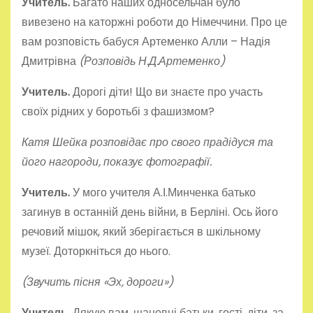
Учитель.
Багато наших односельчан було
вивезено на каторжні роботи до Німеччини. Про це
вам розповість бабуся Артеменко Алли – Надія
Дмитрівна
(Розповідь Н.Д.Артеменко)
Учитель.
Дорогі діти! Що ви знаєте про участь
своїх рідних у боротьбі з фашизмом?
Катя Шейка розповідає про свого прадідуся та
його нагороди, показує фотографії.
Учитель.
У мого учителя А.І.Минченка батько
загинув в останній день війни, в Берліні. Ось його
речовий мішок, який зберігається в шкільному
музеї. Доторкніться до нього.
(Звучить пісня «Эх, дороги»)
Учитель.
Дякую вам, шановні батьки, гості, діти, за