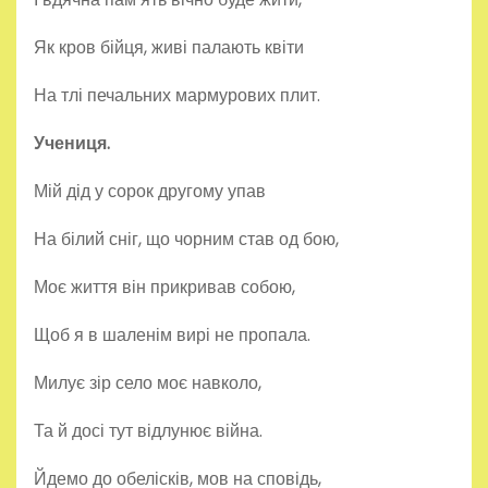
Як кров бійця, живі палають квіти
На тлі печальних мармурових плит.
Учениця.
Мій дід у сорок другому упав
На білий сніг, що чорним став од бою,
Моє життя він прикривав собою,
Щоб я в шаленім вирі не пропала.
Милує зір село моє навколо,
Та й досі тут відлунює війна.
Йдемо до обелісків, мов на сповідь,