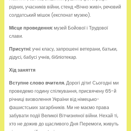
рідних, учасників війни, стенд «Вічно живі», речовий
солдатський мішок (експонат музею).
Місце проведення:
музей Бойової і Трудової
слави.
Присутні:
учні класу, запрошені ветерани, батьки,
дідусі, бабусі учнів, бібліотекар.
Хід заняття
Вступне слово вчителя.
Дорогі діти! Сьогодні ми
проведемо годину спілкування, присвячену 65-й
річниці визволення України від німецько-
фашистських загарбників. Ми не маємо права
забувати події Великої Вітчизняної війни. Нехай ті,
хто не дожив до щасливого Дня Перемоги, живуть