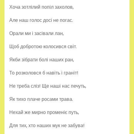
Хоча зотлілий попіл захолов,
Але наш голос досі не погас.
Орали ми і засівали лан,
Щоб добротою колосився світ.
Якби зібрати болі наших ран,
То розколовся б навіть і граніт!
Не треба сліз! Ще наші нас печуть,
Як тихо плаче росами трава.
Нехай же мирно променіє путь,
Для тих, хто наших мук не забува!