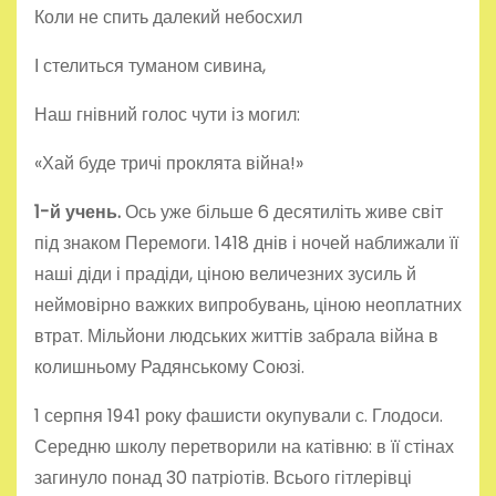
Коли не спить далекий небосхил
І стелиться туманом сивина,
Наш гнівний голос чути із могил:
«Хай буде тричі проклята війна!»
1-й учень.
Ось уже більше 6 десятиліть живе світ
під знаком Перемоги. 1418 днів і ночей наближали її
наші діди і прадіди, ціною величезних зусиль й
неймовірно важких випробувань, ціною неоплатних
втрат. Мільйони людських життів забрала війна в
колишньому Радянському Союзі.
1 серпня 1941 року фашисти окупували с. Глодоси.
Середню школу перетворили на катівню: в її стінах
загинуло понад 30 патріотів. Всього гітлерівці