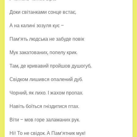
Доки світанками сонце встає,
А на калині зозуля кує –
Пам’ять людська не забуде повік
Мук закатованих, попелу крик.
Там, де кривавий пройшов душогуб,
Свідком лишився опалений дуб.
Чорний, як лихо. І жахом пропах.
Навіть боїться гніздитися птах.
Віти – мов горе заламаних рук.
Ні! То не свідок. А Пам’ятник мук!