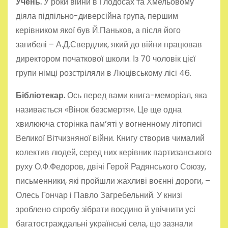
Учень.
У роки війни в Глодосах та Хмельовому
діяла підпільно-диверсійна група, першим
керівником якої був Й.Паньков, а після його
загибелі – А.Д.Свердлик, який до війни працював
директором початкової школи. Із 70 чоловік цієї
групи німці розстріляли в Люцівському лісі 46.
Бібліотекар.
Ось перед вами книга-меморіал, яка
називається «Вінок безсмертя». Це ще одна
хвилююча сторінка пам’яті у вогненному літописі
Великої Вітчизняної війни. Книгу створив чималий
колектив людей, серед них керівник партизанського
руху О.Ф.Федоров, двічі Герой Радянського Союзу,
письменники, які пройшли жахливі воєнні дороги, –
Олесь Гончар і Павло Загребельний. У книзі
зроблено спробу зібрати воєдино й увічнити усі
багатостраждальні українські села, що зазнали