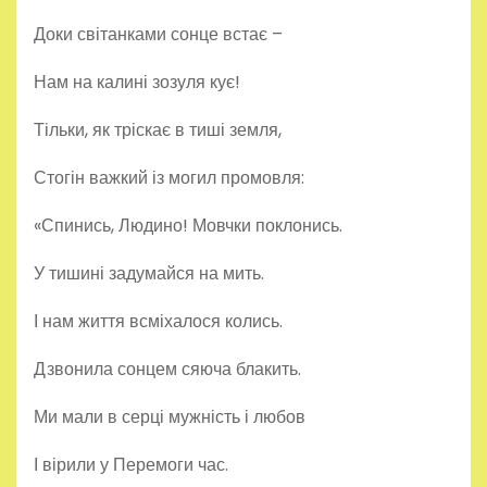
Доки світанками сонце встає –
Нам на калині зозуля кує!
Тільки, як тріскає в тиші земля,
Стогін важкий із могил промовля:
«Спинись, Людино! Мовчки поклонись.
У тишині задумайся на мить.
І нам життя всміхалося колись.
Дзвонила сонцем сяюча блакить.
Ми мали в серці мужність і любов
І вірили у Перемоги час.