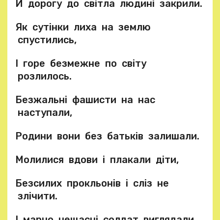
Й дорогу до світла людині закрили.
Як сутінки лиха на землю
спустились,
І горе безмежне по світу
розлилось.
Безжальні фашисти на нас
наступали,
Родини вони без батьків залишали.
Молилися вдови і плакали діти,
Безсилих прокльонів і сліз не
злічити.
І марно нещасні солдат виглядали,