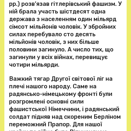
рр.) розв’язав гітлерівський фашизм. У
ній брала участь шістдесят одна
держава з населенням один мільярд
сімсот мільйонів чоловік. У збройних
силах перебувало сто десять
мільйонів чоловік, з них більше
половини загинуло. А число тих, що
загинули у всіх війнах, перевищує
чотири мільярди.
Важкий тягар Другої світової ліг на
плечі нашого народу. Саме на
радянсько-німецькому фронті були
розгромлені основні сили
фашистської Німеччини, і радянський
солдат підняв над скореним Берліном
переможний Прапор. Для нашої