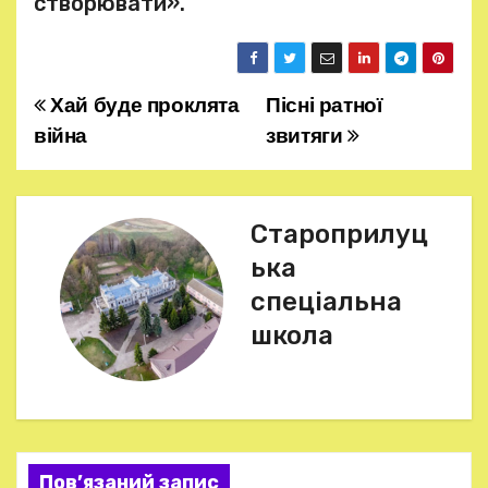
створювати».
Хай буде проклята
Пісні ратної
Н
війна
звитяги
а
в
Староприлуц
і
ька
г
спеціальна
школа
а
ц
і
я
Пов’язаний запис