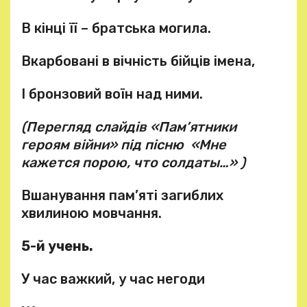
В кінці її – братська могила.
Вкарбовані в вічність бійців імена,
І бронзовий воїн над ними.
(Перегляд слайдів «Пам’ятники
героям війни» під пісню «Мне
кажется порою, что солдаты…» )
Вшанування пам’яті загиблих
хвилиною мовчання.
5-й учень.
У час важкий, у час негоди