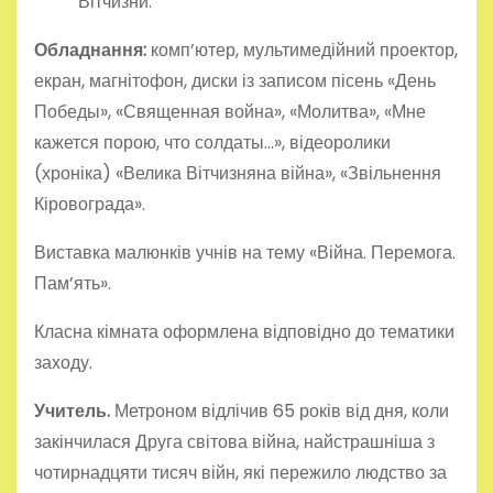
Вітчизни.
Обладнання:
комп’ютер, мультимедійний проектор,
екран, магнітофон, диски із записом пісень «День
Победы», «Священная война», «Молитва», «Мне
кажется порою, что солдаты…», відеоролики
(хроніка) «Велика Вітчизняна війна», «Звільнення
Кіровограда».
Виставка малюнків учнів на тему «Війна. Перемога.
Пам’ять».
Класна кімната оформлена відповідно до тематики
заходу.
Учитель.
Метроном відлічив 65 років від дня, коли
закінчилася Друга світова війна, найстрашніша з
чотирнадцяти тисяч війн, які пережило людство за