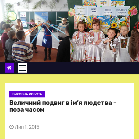
П
е
р
е
й
т
и
д
о
в
м
ВИХОВНА РОБОТА
і
Величний подвиг в ім’я людства –
с
поза часом
т
у
Лип 1, 2015