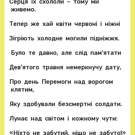
Серця їх схололи – тому ми
живемо.
Тепер же хай квіти червоні і ніжні
Зігріють холодне могили підніжжя.
Було те давно, але слід пам’ятати
Дев’ятого травня немеркнучу дату,
Про день Перемоги над ворогом
клятим,
Яку здобували безсмертні солдати.
Лунає над світом і кожному чути:
«Ніхто не забутий, ніщо не забуто!»