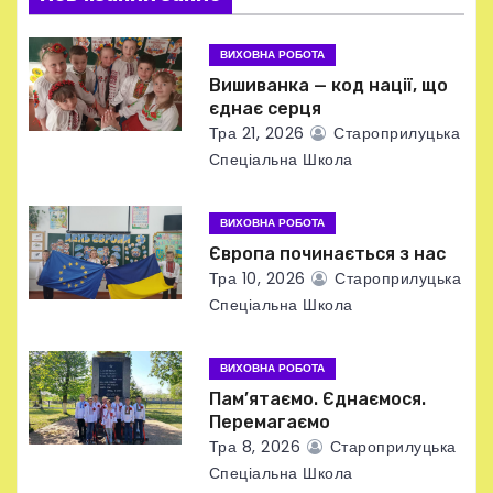
з
ВИХОВНА РОБОТА
а
Вишиванка — код нації, що
єднає серця
п
Тра 21, 2026
Староприлуцька
Спеціальна Школа
и
с
ВИХОВНА РОБОТА
Європа починається з нас
і
Тра 10, 2026
Староприлуцька
в
Спеціальна Школа
ВИХОВНА РОБОТА
Пам’ятаємо. Єднаємося.
Перемагаємо
Тра 8, 2026
Староприлуцька
Спеціальна Школа