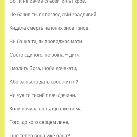
Бо ти не бачив сльози, біль і кров,
Не бачив ти, як погляд свій зрадливий
Кидала смерть на юних знов і знов.
Чи бачив ти, як проводжає мати
Свого єдиного, не воїна – дитя,
І молить Бога, щоби дочекати,
Або за нього дать своє життя?
Чи чув ти тихий плач дівчини,
Коли почула вість, що вже нема
Того, до кого серцем лине,
І що тепер вона уже одна?