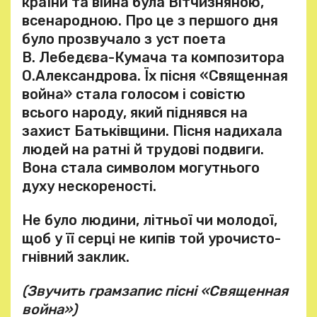
країни та війна була Вітчизняною,
всенародною. Про це з першого дня
було прозвучало з уст поета
В. Лебедєва-Кумача та композитора
О.Александрова. Їх пісня «Священная
война» стала голосом і совістю
всього народу, який піднявся на
захист Батьківщини. Пісня надихала
людей на ратні й трудові подвиги.
Вона стала символом могутнього
духу нескореності.
Не було людини, літньої чи молодої,
щоб у її серці не кипів той урочисто-
гнівний заклик.
(Звучить грамзапис пісні «Священная
война»)