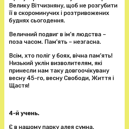
Велику Вітчизняну, щоб не розгубити
її в скороминучих і розтривожених
буднях сьогодення.
Величний подвиг в ім’я людства –
поза часом. Пам’ять – незгасна.
Всім, хто поліг у боях, вічна пам’ять!
Низький уклін визволителям, які
принесли нам таку довгоочікувану
весну 45-го, весну Свободи, Життя і
Щастя!
4-й учень.
Є в нашому парку алея сумна.