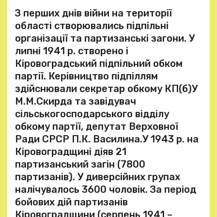
З перших днів війни на території
області створювались підпільні
організації та партизанські загони. У
липні 1941 р. створено і
Кіровоградський підпільний обком
партії. Керівництво підпіллям
здійснювали секретар обкому КП(б)У
М.М.Скирда та завідувач
сільськогосподарського відділу
обкому партії, депутат Верховної
Ради СРСР П.К. Василина.У 1943 р. на
Кіровоградщині діяв 21
партизанський загін (7800
партизанів). У диверсійних групах
налічувалось 3600 чоловік. За період
бойових дій партизанів
Кіровоградщини (серпень 1941 –