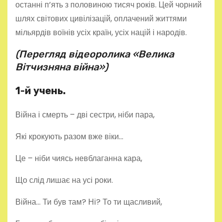
останні п’ять з половиною тисяч років. Цей чорний
шлях світових цивілізацій, оплачений життями
мільярдів воїнів усіх країн, усіх націй і народів.
(Перегляд відеоролика «Велика
Вітчизняна війна»)
1-й учень.
Війна і смерть – дві сестри, ніби пара,
Які крокують разом вже віки…
Це – ніби чиясь невблаганна кара,
Що слід лишає на усі роки.
Війна… Ти був там? Ні? То ти щасливий,