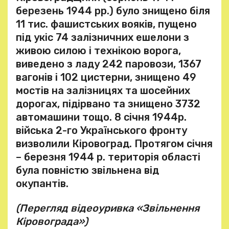
березень 1944 рр.) було знищено біля
11 тис. фашистських вояків, пущено
під укіс 74 залізничних ешелони з
живою силою і технікою ворога,
виведено з ладу 242 паровози, 1367
вагонів і 102 цистерни, знищено 49
мостів на залізницях та шосейних
дорогах, підірвано та знищено 3732
автомашини тощо. 8 січня 1944р.
війська 2-го Українського фронту
визволили Кіровоград. Протягом січня
– березня 1944 р. територія області
була повністю звільнена від
окупантів.
(Перегляд відеоуривка «Звільнення
Кіровограда»)