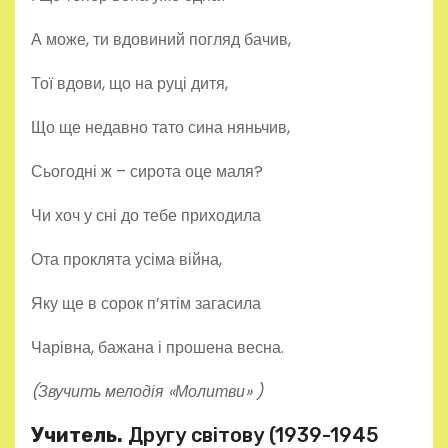
А може, ти вдовиний погляд бачив,
Тої вдови, що на руці дитя,
Що ще недавно тато сина няньчив,
Сьогодні ж – сирота оце маля?
Чи хоч у сні до тебе приходила
Ота проклята усіма війна,
Яку ще в сорок п’ятім загасила
Чарівна, бажана і прошена весна.
(Звучить мелодія «Молитви» )
Учитель.
Другу світову (1939-1945