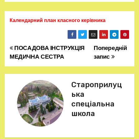
Календарний план класного керівника
ПОСАДОВА ІНСТРУКЦІЯ
Попередній
Н
МЕДИЧНА СЕСТРА
запис
а
в
Староприлуц
і
ька
г
спеціальна
школа
а
ц