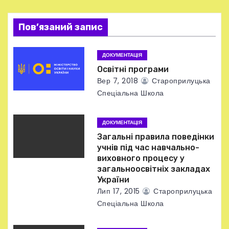
і
я
Пов’язаний запис
з
ДОКУМЕНТАЦІЯ
а
Освітні програми
Вер 7, 2018
Староприлуцька
п
Спеціальна Школа
и
ДОКУМЕНТАЦІЯ
с
Загальні правила поведінки
учнів під час навчально-
і
виховного процесу у
загальноосвітніх закладах
в
України
Лип 17, 2015
Староприлуцька
Спеціальна Школа