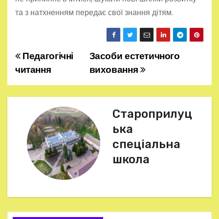
та з натхненням передає свої знання дітям.
Педагогічні
Засоби естетичного
Н
читання
виховання
а
в
Староприлуц
і
ька
г
спеціальна
школа
а
ц
і