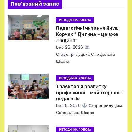
я
Пов’язаний запис
з
МЕТОДИЧНА РОБОТА
а
Педагогічні читання Януш
Корчак ” Дитина – це вже
п
Людина”
Бер 26, 2026
и
Староприлуцька Спеціальна
Школа
с
і
МЕТОДИЧНА РОБОТА
Траєкторія розвитку
в
професійної майстерності
педагогів
Бер 8, 2026
Староприлуцька
Спеціальна Школа
МЕТОДИЧНА РОБОТА