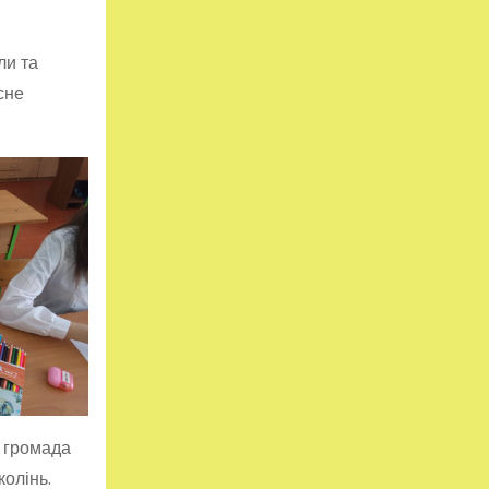
ли та
сне
а громада
олінь.