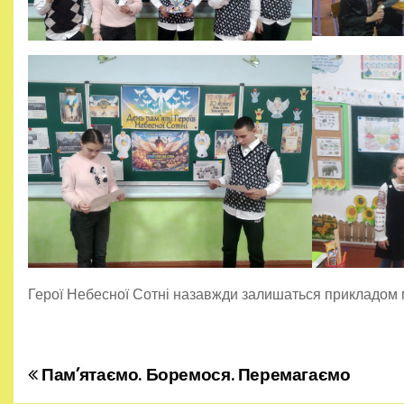
Герої Небесної Сотні назавжди залишаться прикладом му
Пам’ятаємо. Боремося. Перемагаємо
Н