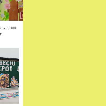
шанування
ті