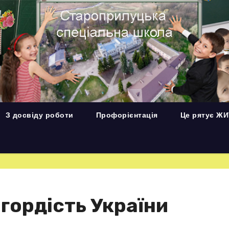
З досвіду роботи
Профорієнтація
Це рятує Ж
 гордість України