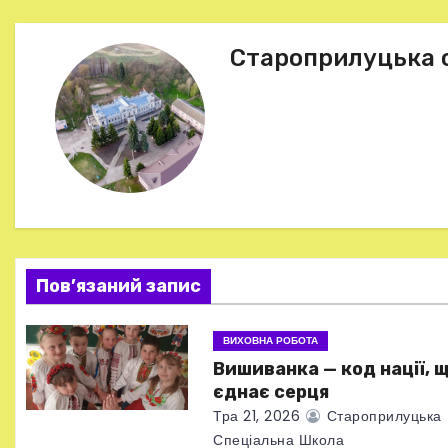
а
в
Староприлуцька 
і
г
а
ц
і
Пов’язаний запис
я
ВИХОВНА РОБОТА
з
Вишиванка — код нації, 
а
єднає серця
Тра 21, 2026
Староприлуцька
п
Спеціальна Школа