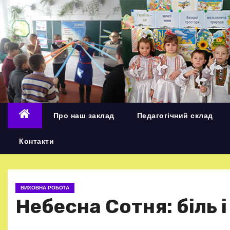
П
е
р
е
й
т
и
д
Про наш заклад
Педагогічний склад
о
в
Контакти
м
і
с
ВИХОВНА РОБОТА
т
Небесна Сотня: біль і
у