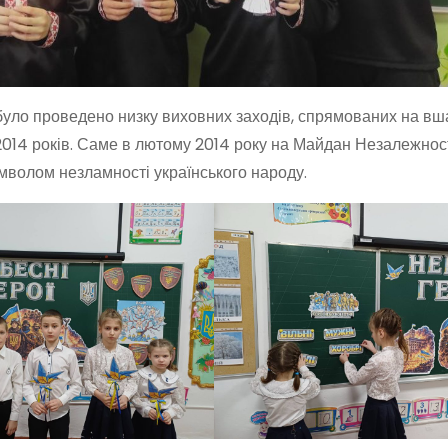
 було проведено низку виховних заходів, спрямованих на в
3–2014 років. Саме в лютому 2014 року на Майдан Незалежнос
имволом незламності українського народу.