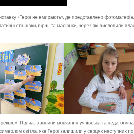
виставку «Герої не вмирають», де представлено фотоматеріа
ематичні стіннівки, вірші та малюнки, через які висловили вла
еквієм. Під час хвилини мовчання учнівська та педагогічн
имволом світла, яке Герої залишили у серцях наступних пок