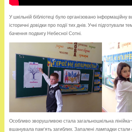
У шкільній бібліотеці було організовано інформаційну 
історичні довідки про події тих днів. Учні підготували т
бачення подвигу Небесної Сотні.
Особливо зворушливою стала загальношкільна лінійка-р
вшанувала пам’ять загиблих. Запалені лампадки стали с