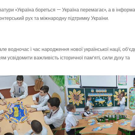
ратури «Україна бореться — Україна перемагає», а в інформ
онтерський рух та міжнародну підтримку України.
е водночас і час народження нової української нації, об’єд
м усвідомити важливість історичної пам’яті, сили духу та