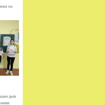
аних на
ерших днів
сними