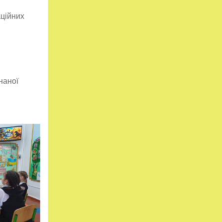
аційних
наної