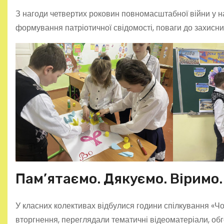
З нагоди четвертих роковин повномасштабної війни у н
формування патріотичної свідомості, поваги до захисник
Пам’ятаємо. Дякуємо. Віримо.
У класних колективах відбулися години спілкування «Чот
вторгнення, переглядали тематичні відеоматеріали, об