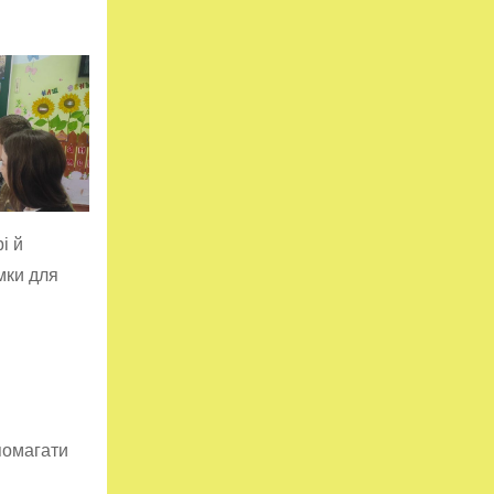
і й
мки для
помагати