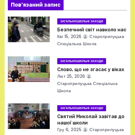
я
Пов’язаний запис
з
ЗАГАЛЬНОШКІЛЬНІ ЗАХОДИ
а
Безпечний світ навколо нас
Кві 15, 2026
Староприлуцька
п
Спеціальна Школа
и
ЗАГАЛЬНОШКІЛЬНІ ЗАХОДИ
с
Слово, що не згасає у віках
Лют 25, 2026
і
Староприлуцька Спеціальна
в
Школа
ЗАГАЛЬНОШКІЛЬНІ ЗАХОДИ
Святий Миколай завітав до
нашої школи
Гру 6, 2025
Староприлуцька