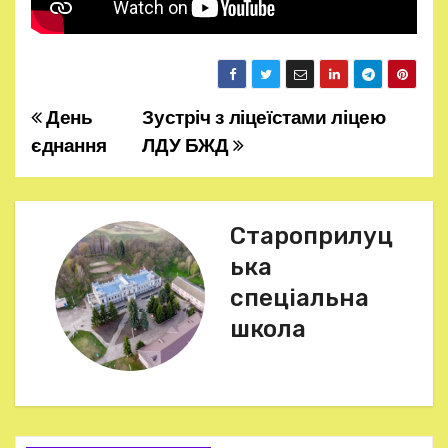
День
Зустріч з ліцеїстами ліцею
Н
єднання
ЛДУ БЖД
а
в
Староприлуц
і
ька
г
спеціальна
школа
а
ц
і