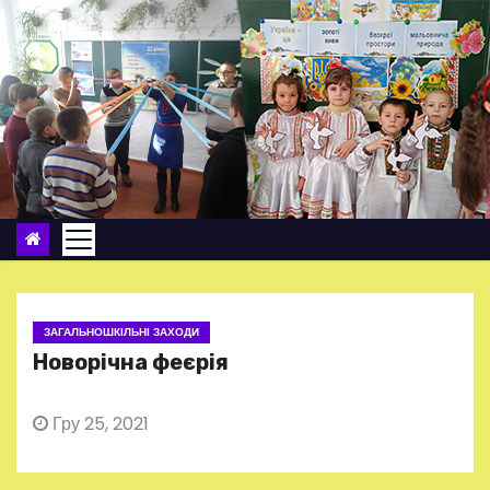
П
е
р
е
й
т
и
д
о
в
м
ЗАГАЛЬНОШКІЛЬНІ ЗАХОДИ
і
Новорічна феєрія
с
т
Гру 25, 2021
у