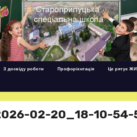
З досвіду роботи
Профорієнтація
Це рятує Ж
2026-02-20_18-10-54-