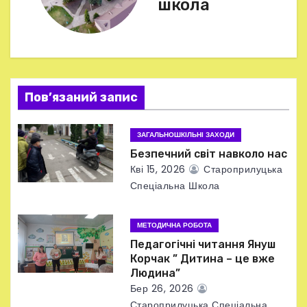
школа
а
ц
і
Пов’язаний запис
я
ЗАГАЛЬНОШКІЛЬНІ ЗАХОДИ
з
Безпечний світ навколо нас
а
Кві 15, 2026
Староприлуцька
Спеціальна Школа
п
и
МЕТОДИЧНА РОБОТА
Педагогічні читання Януш
с
Корчак ” Дитина – це вже
Людина”
і
Бер 26, 2026
Староприлуцька Спеціальна