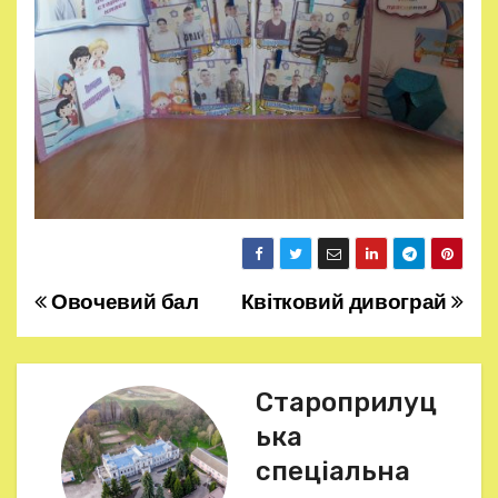
Овочевий бал
Квітковий дивограй
Н
а
в
Староприлуц
ька
і
спеціальна
г