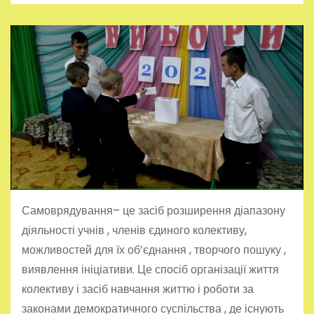
Самоврядування– це засіб розширення діапазону
діяльності учнів , членів єдиного колективу,
можливостей для їх об’єднання , творчого пошуку ,
виявлення ініціативи. Це спосіб організації життя
колективу і засіб навчання життю і роботи за
законами демократичного суспільства , де існують