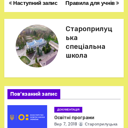
Наступний запис
Правила для учнів
Н
а
в
Староприлуц
ька
і
спеціальна
г
школа
а
ц
і
Пов’язаний запис
я
ДОКУМЕНТАЦІЯ
з
Освітні програми
а
Вер 7, 2018
Староприлуцька