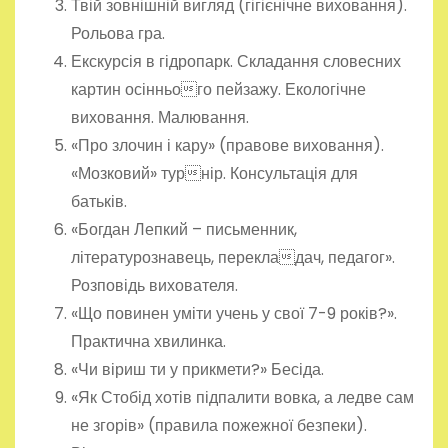
Твій зовнішній вигляд (гігієнічне виховання).
Рольова гра.
Екскурсія в гідропарк. Складання словесних
картин осіннього пейзажу. Екологічне
виховання. Малювання.
«Про злочин і кару» (правове виховання).
«Мозковий» турнір. Консультація для
батьків.
«Богдан Лепкий – письменник,
літературознавець, перекладач, педагог».
Розповідь вихователя.
«Що повинен уміти учень у свої 7-9 років?».
Практична хвилинка.
«Чи віриш ти у прикмети?» Бесіда.
«Як Стобід хотів підпалити вовка, а ледве сам
не згорів» (правила пожежної безпеки).