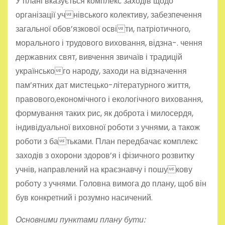
У плані вказується комплекс заходів щодо
організації учнівського колективу, забезпечення
загальної обов’язкової освіти, патріотичного,
морального і трудового виховання, відзна-. чення
державних свят, вивчення звичаїв і традицій
українського народу, заходи на відзначення
пам’ятних дат мистецько-літературного життя,
правового,економічного і екологічного виховання,
формування таких рис, як доброта і милосердя,
індивідуальної виховної роботи з учнями, а також
роботи з батьками. План передбачає комплекс
заходів з охорони здоров’я і фізичного розвитку
учнів, направлений на краєзнавчу і пошукову
роботу з учнями. Головна вимога до плану, щоб він
був конкретний і розумно насичений.
Основними пунктами плану бути: