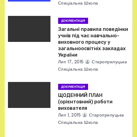
Спеціальна Школа
п
и
ДОКУМЕНТАЦІЯ
Загальні правила поведінки
с
учнів під час навчально-
виховного процесу у
і
загальноосвітніх закладах
України
в
Лип 17, 2015
Староприлуцька
Спеціальна Школа
ДОКУМЕНТАЦІЯ
ЩОДЕННИЙ ПЛАН
(орієнтовний) роботи
вихователя
Лип 1, 2015
Староприлуцька
Спеціальна Школа