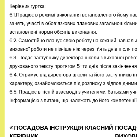
Керівник гуртка:
6.1.Працює в режимі виконання встановленого йому нав
занять, участі в обов’язкових планових загальношкільни
встановлені норми обсягів виконання.
6.2. Самостійно планує свою роботу на кожний навчальн
виховної роботи не пізніше ніж через п’ять днів після по
6.3. Подає заступнику директора школи з виховної робот
друкованого тексту протягом 5-ти днів після закінчення
6.4. Отримує від директора школи та його заступників
характеру, ознайомлюється під розписку з відповідним
6.5. Працює в тісній взаємодії з учителями, батьками у
інформацією з питань, що належать до його компетенції
ПОСАДОВА ІНСТРУКЦІЯ КЛАСНИЙ
ПОСАДО
Н
КЕРІВНИК
ВИХОВ