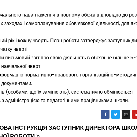
чального навантаження в повному обсязі відповідно до ро
х заходах і самопланування обов’язкової діяльності, для яко
ий рік і кожну чверть. План роботи затверджує заступник ди
чатку чверті.
и письмовий звіт про свою діяльність в обсязі не більше 5-
 навчальної чверті.
 інформацію нормативно-правового і організаційно-методич
и документами.
чнів (особами, що їх замінюють), систематично обмінюється
, з адміністрацією та педагогічними працівниками школи.
ВА ІНСТРУКЦІЯ ЗАСТУПНИК ДИРЕКТОРА ШКО
НОЇ РОБОТИ