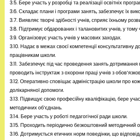
3.5. Бере участь у розробці та реалізації освітніх програ
3.6. Складає плани і програми занять, забезпечує їх ви
3.7. Виявляє творчі здібності учнів, сприяє їхньому роз
3.8. Підтримує обдарованих і талановитих учнів, у тому
3.9. Організовує участь учнів у масових заходах.
3.10. Надає в межах своєї компетенції консультативну д
працівникам школи.
3.11. Забезпечує під час проведення занять дотримання 
проводить інструктаж з охорони праці учнів з обов’язк
3.12. Оперативно сповіщає адміністрацію школи про к
долікарняної допомоги.
3.13. Підвищує свою професійну кваліфікацію, бере участ
методичних об’єднань.
3.14. Бере участь у роботі педагогічної ради школи.
3.15. Проходить періодично безкоштовний методичний о
3.16. Дотримується етичних норм поведінки, що відповід