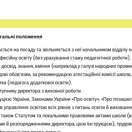
Загальні положення
ається на посаду та звільняється з неї начальником відділу о
фесійну освіту (без урахування стажу педагогічної роботи).
й досвід, знання, вміння (наприклад у галузі народних проми
дові обов’язки, за рекомендацією атестаційної комісії школи,
ка (педагога додаткової освіти).
тупнику директора з виховної роботи.
итуцією України, Законами України «Про освіту», «Про позашкі
в управління освітою всіх рівнів з питань освіти й виховання
а також Статутом та локальними правовими актами школи (в
ми й розпорядженнями директора, цією Інструкцією), трудо