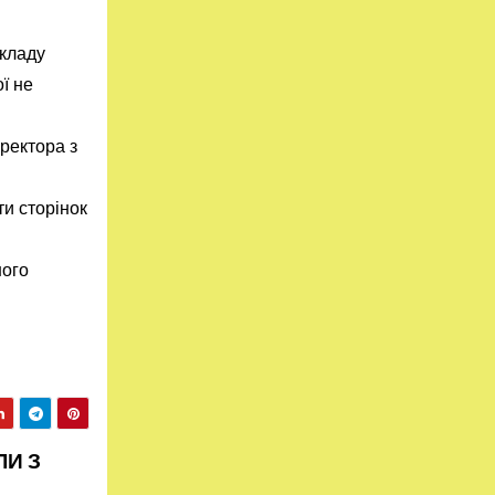
зкладу
ї не
ректора з
ти сторінок
ного
ЛИ З