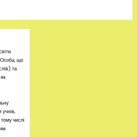
світи.
 Особа, що
слів) та
 як
льну
 учнів,
 тому числі
вим