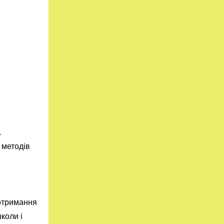
.
 методів
дотримання
коли і