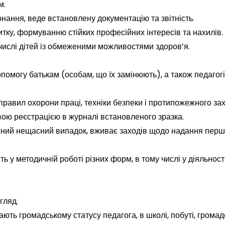
м.
конання, веде встановлену документацію та звітність.
витку, формуванню стійких професійних інтересів та нахилів.
 числі дітей із обмеженими можливостями здоров’я.
опомогу батькам (особам, що їх замінюють), а також педагог
правил охорони праці, техніки безпеки і протипожежного зах
овою реєстрацією в журналі встановленого зразка.
ожний нещасний випадок, вживає заходів щодо надання перш
ь у методичній роботі різних форм, в тому числі у діяльност
гляд.
ають громадському статусу педагога, в школі, побуті, громад