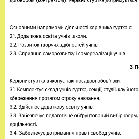
договором (контрактом). Керівник гуртка дотримується 
Основними напрямами діяльності керівника гуртка є:
2.1. Додаткова освіта учнів школи.
2.2. Розвиток творчих здібностей учнів.
2.3. Сприяння саморозвитку і самореалізації учнів.
3. 
Керівник гуртка виконує такі посадові обов’язки:
3.1. Комплектує склад учнів гуртка, секції, студії, клубн
збереження протягом строку навчання.
3.2. Здійснює додаткову освіту учнів.
3.3. Забезпечує педагогічне обґрунтований вибір форм, 
доцільності.
3.4. Забезпечує дотримання прав і свобод учнів.