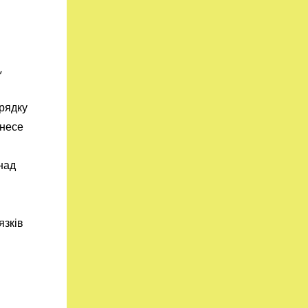
,
рядку
 несе
 над
язків