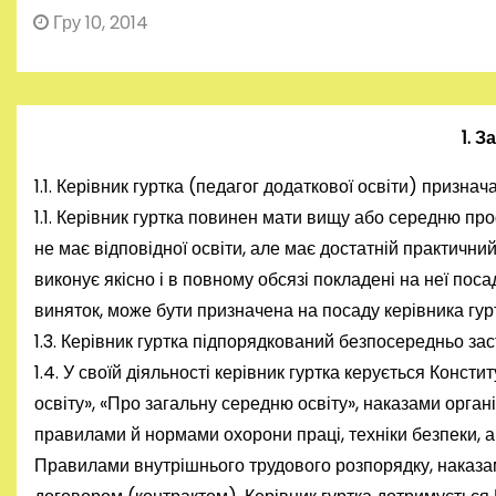
Гру 10, 2014
1. 
1.1. Керівник гуртка (педагог додаткової освіти) признач
1.1. Керівник гуртка повинен мати вищу або середню про
не має відповідної освіти, але має достатній практични
виконує якісно і в повному обсязі покладені на неї поса
виняток, може бути призначена на посаду керівника гурт
1.3. Керівник гуртка підпорядкований безпосередньо зас
1.4. У своїй діяльності керівник гуртка керується Конст
освіту», «Про загальну середню освіту», наказами органі
правилами й нормами охорони праці, техніки безпеки, 
Правилами внутрішнього трудового розпорядку, наказа