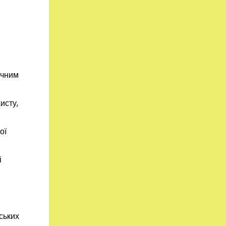
ічним
исту,
ої
і
ських