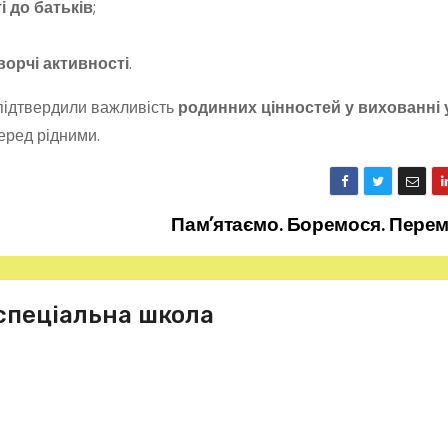
і до батьків
;
ворчі активності
.
 підтвердили важливість
родинних цінностей у вихованні 
еред рідними.
Пам’ятаємо. Боремося. Пере
спеціальна школа