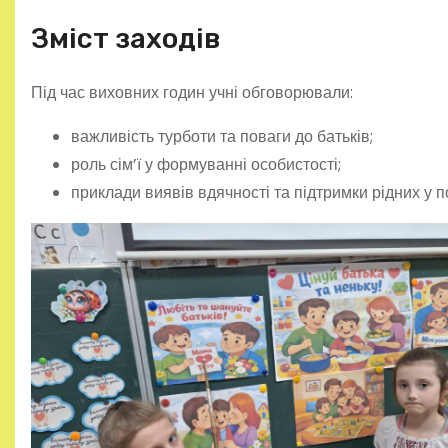
Зміст заходів
Під час виховних годин учні обговорювали:
важливість турботи та поваги до батьків;
роль сім’ї у формуванні особистості;
приклади виявів вдячності та підтримки рідних у 