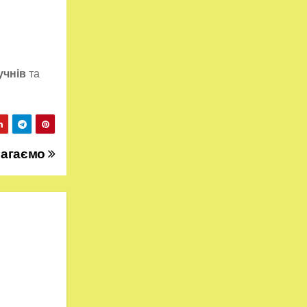
учнів
та
магаємо