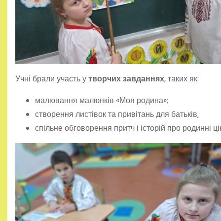
Учні брали участь у
творчих завданнях
, таких як:
малювання малюнків «Моя родина»;
створення листівок та привітань для батьків;
спільне обговорення притч і історій про родинні ці