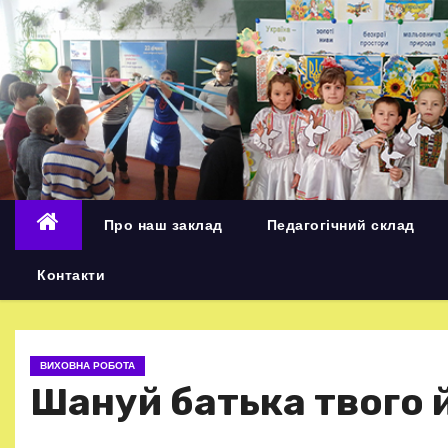
П
е
р
е
й
т
и
д
Про наш заклад
Педагогічний склад
о
в
Контакти
м
і
с
ВИХОВНА РОБОТА
т
Шануй батька твого 
у