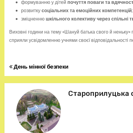
формуванню у дітей
почуття поваги та вдячност
розвитку
соціальних та емоційних компетенцій
;
зміцненню
шкільного колективу через спільні т
Виховні години на тему «Шануй батька свого й неньку»
сприяли усвідомленню учнями своєї відповідальності п
День мінної безпеки
Н
а
в
Староприлуцька 
і
г
а