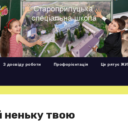
З досвіду роботи
Профорієнтація
Це рятує Ж
й неньку твою