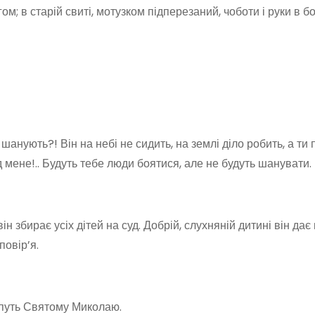
; в старій свиті, мотузком підперезаний, чоботи і руки в б
ану­ють?! Він на небі не сидить, на землі діло робить, а ти
від мене!.. Будуть тебе люди боятися, але не будуть шанувати.
н збирає усіх дітей на суд. Добрій, слухняній дитині він дає
повір’я.
 путь Святому Миколаю.