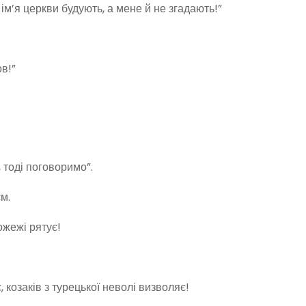
м’я церкви будують, а мене й не зга­дають!”
в!”
 тоді поговоримо”.
м.
ожежі рятує!
ко­заків з турецької неволі визволяє!