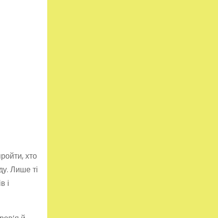
пройти, хто
ду. Лише ті
в і