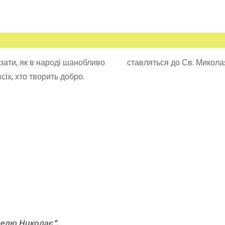
ка­зати, як в народі шанобливо ставляться до Св. Микола
сіх, хто творить добро.
елю Николає”.