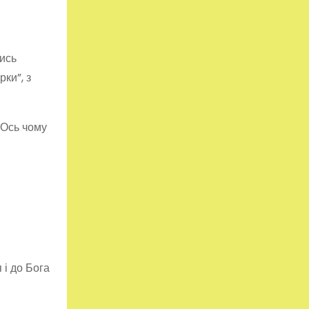
лись
рки”, з
 Ось чому
 і до Бога