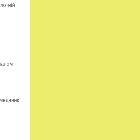
олотній
 паном
 медяник і