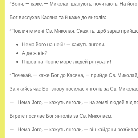
“Вони, — каже, — Миколая шану­ють, почитають. На його і
Бог вислухав Касяна та й каже до янголів:
“Покличте мені Св. Миколая. Скажіть, щоб зараз прийшо
Нема його на небі! — кажуть янголи.
А де ж він?
Пішов на Чорне море людей рятувати!
“Почекай, — каже Бог до Касяна, — прийде Св. Миколай,
За якийсь час Бог знову посилає янголів за Св. Миколає
— Нема його, — кажуть янголи, — на землі людей від п
Втретє посилає Бог янголів за Св. Миколаєм.
— Нема його, — кажуть янголи, — він кайдани розбиває, 