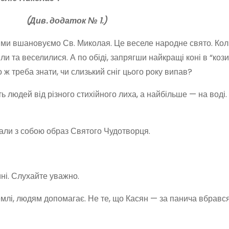
(Див. додаток № 1.)
дні ми вшановуємо Св. Миколая. Це веселе народне свято. Ко
ли та веселилися. А по обіді, запрягши найкращі коні в “кози
ж треба знати, чи слизький сніг цього року випав?
 людей від різного стихійного лиха, а найбільше — на воді.
рали з собою образ Святого Чудотворця.
ні. Слухайте уважно.
емлі, людям допомагає. Не те, що Касян — за панича вбрався