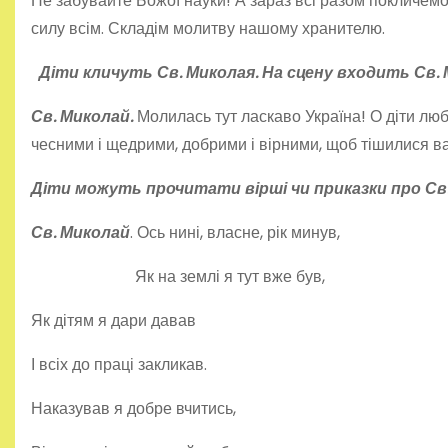
Не забувайте Божої науки! А зараз всі разом покличемо 
силу всім. Складім молитву нашому хранителю.
Діти кличуть Св. Миколая. На сцену входить Св. 
Св. Миколай.
Молилась тут ласкаво Україна! О діти любі
чесними і щедрими, добрими і вірними, щоб тішилися ва
Діти можуть прочитати вірші чи приказки про Св.
Св. Миколай
. Ось нині, власне, рік минув,
Як на землі я тут вже був,
Як дітям я дари давав
І всіх до праці закликав.
Наказував я добре вчитись,