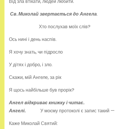
Від зла втікати, людей любити.
Св. Миколай звертається до Ангела
.
Хто послухав моїх слів?
Ось нині і день наспів.
Я хочу знать, чи підросло
У дітях і добро, і зло.
Скажи, мій Ангеле, за рік
Я щось найбільше був прорік?
Ангел відкриває книжку і читає.
Ангелі.
У моєму протоколі є запис такий —
Каже Миколай Святий: