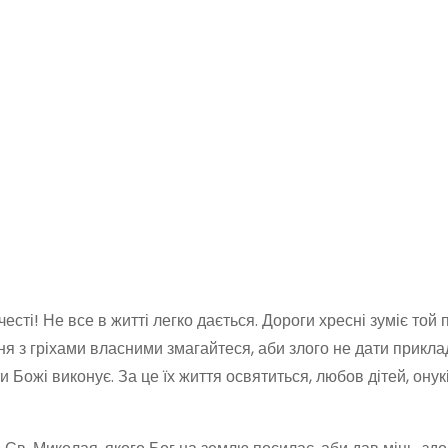
честі! Не все в житті легко дається. Дороги хресні зуміє той 
я з гріхами власними змагайтеся, аби злого не дати прикла
 Божі виконує. За це їх життя освятиться, любов дітей, онукі