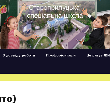
З досвіду роботи
Профорієнтація
Це рятує Ж
ято)