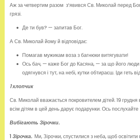
Аж за четвертим разом з’явився Св. Миколай перед Богом
грязі.
Де ти був? — запитав Бог.
А Св. Миколай йому й відпові­дає:
Помагав мужикам воза з багнюки витягувати!
Ось бач, — каже Бог до Касяна, — за що його люди ш
одягнувся і тут, на небі, кутки обтираєш. Іди геть 
1 хлопчик
Св. Миколай вважається покровителем дітей. 19 грудня ві
всім дітям в цей день дарує подарунки. Ось по­слухайте 
Вибігають Зірочки.
1
Зірочка.
Ми, Зірочки, спустилися з неба, щоб освітити