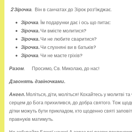
2 Зірочка
. Він в санчатах до Зірок роз’їжджає.
Зірочка
. Їм подарунки дає і ось що питає:
Зірочка.
Чи вмієте молитися?
Зірочка.
Чи не любите сваритися?
Зірочка.
Чи слухняні ви в батьків?
Зірочка
. Чи не маєте гріхів?
Разом
. Просимо, Св. Миколаю, до нас!
Дзвонять дзвіночками.
Ангел.
Моліться, діти, моліться! Кохайтесь у молитві та 
серцем до Бога прихилився, до добра святого. Тож щодн
дітки можуть бути прикладом, хто щоденно святі запо­віти
правнуків матимуть.