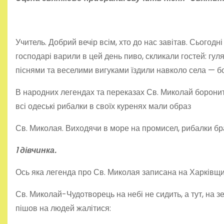
Учитель. Добрий вечір всім, хто до нас завітав. Сього
господарі варили в цей день пиво, скликали гостей: гуля
піснями та веселими вигуками їздили навколо села — бо 
В народних легендах та переказах Св. Миколай боронить
всі одеські рибалки в своїх куренях мали образ
Св. Ми­колая. Виходячи в море на промисел, рибалки б
1 дівчинка.
Ось яка легенда про Св. Миколая записана на Харківщи
Св. Миколай-Чудотворець на небі не сидить, а тут, на з
пішов на людей жалітися: