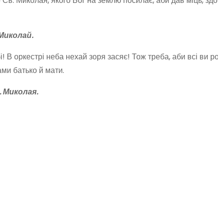
Св. Миколая, якого Бог на землю посилає, аби дав міць, здо
Миколай.
! В оркестрі неба нехай зоря засяє! Тож треба, аби всі ви р
ми батько й мати.
 Миколая.