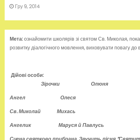
Гру 9, 2014
Мета:
ознайомити школярів зі святом Св. Миколая, по
розвитку діалогічного мовлення, виховувати повагу до в
Дійові особи:
Зірочки Олюня
Ангел
Олеся
Св. Миколай
Михась
Ангелик
Маруся й Павлусь
Сцена святково прибрана. Звучить пісня “Святит