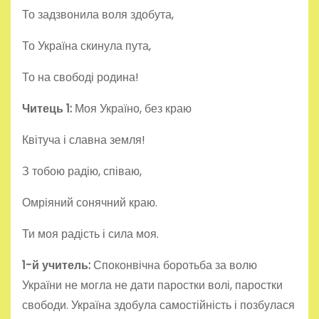
То задзвонила воля здобута,
То Україна скинула пута,
То на свободі родина!
Читець 1:
Моя Україно, без краю
Квітуча і славна земля!
З тобою радію, співаю,
Омріяний сонячний краю.
Ти моя радість і сила моя.
1-й учитель:
Споконвічна боротьба за волю
України не могла не дати паростки волі, паростки
свободи. Україна здобула самостійність і позбулася