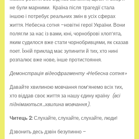
не були марними. Країна після трагедії стала
іншою і потребує реальних змін в усіх сферах
життя. Небесна сотня –новітні герої України. Вони
полягли за нас із вами, юні, чорноброві хлоп’ята,
яким судилося вже стати чорнобривцями, як сказав
поет. Їхній приклад має зупинити й тих, хто нині
розпалює вже нове, інше протистояння.
Демонстрація відеофрагменту «Небесна сотня»
Давайте хвилиною мовчання пом’янемо всіх тих,
хто віддав своє життя за нашу єдину країну
(всі
піднімаються…хвилина мовчання).
Читець 2:
Слухайте, слухайте, слухайте, люди!
Дзвонить десь дзвін безупинно –