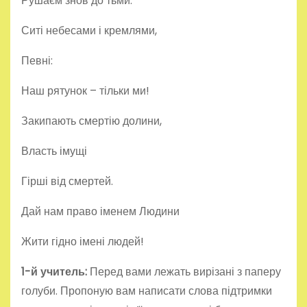
Рушаєм знов до тьми.
Ситі небесами і кремлями,
Певні:
Наш рятунок – тільки ми!
Закипають смертію долини,
Власть імущі
Гірші від смертей.
Дай нам право іменем Людини
Жити гідно імені людей!
1-й учитель:
Перед вами лежать вирізані з паперу
голуби. Пропоную вам написати слова підтримки