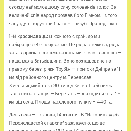
своєму наймолодшому сину соловейків голос. За
величний спів народ прозвав його Гімном. І з того
часу ідуть поруч три брати – Тризуб, Прапор, Гімн.
1-й краєзнавець:
В кожного є край, де ми
найкраще себе почуваємо. Це рідна стежина, рідна
хата, доріжка простелена квітами…Село Гланишів –
наша мала батьківшина. Воно розташоване на
правому березі річки Трубіж — притоки Дніпра за 11
км від районного центру м.Переяслав-
Хмельницький та за 80 км від Києва. Найближча
залізнична станція – Березань – знаходиться за 26
км від села. Площа населеного пункту – 440 га.
День села – Покрова, 14 жовтня. В “Истории судеб
Переяславской епархии” зазаначено, що це