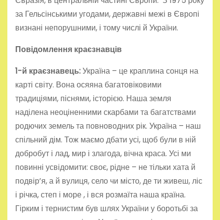
Євразія, в центральній частині Європи. З 1975 року
за Гельсінськими угодами, державні межі в Європі
визнані непорушними, і тому числі й України.
Повідомлення краєзнавців
1-й краєзнавець:
Україна – це краплина сонця на
карті світу. Вона осяяна багатовіковими
традиціями, піснями, історією. Наша земля
наділена неоціненними скарбами та багатствами
родючих земель та повноводних рік. Україна – наш
спільний дім. Тож маємо дбати усі, щоб були в ній
добробут і лад, мир і злагода, вічна краса. Усі ми
повинні усвідомити: своє, рідне – не тільки хата й
подвір’я, а й вулиця, село чи місто, де ти живеш, ліс
і річка, степ і море , і вся розмаїта наша країна.
Гірким і тернистим був шлях України у боротьбі за