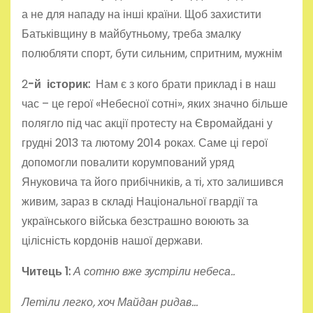
а не для нападу на інші країни. Щоб захистити
Батьківщину в майбутньому, треба змалку
полюбляти спорт, бути сильним, спритним, мужнім
2
-й історик:
Нам є з кого брати приклад і в наш
час – це герої «Небесної сотні», яких значно більше
полягло під час акції протесту на Євромайдані у
грудні 2013 та лютому 2014 роках. Саме ці герої
допомогли повалити корумпований уряд
Януковича та його прибічників, а ті, хто залишився
живим, зараз в складі Національної гвардії та
українського війська безстрашно воюють за
цілісність кордонів нашої держави.
Читець 1:
А сотню вже зустріли небеса..
Летіли легко, хоч Майдан ридав…