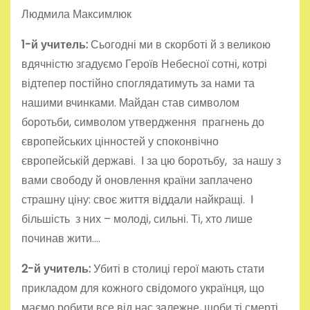
Людмила Максимлюк
1-й у
читель:
Сьогодні ми в скорботі й з великою
вдячністю згадуємо Героїв Небесної сотні, котрі
відтепер постійно споглядатимуть за нами та
нашими вчинками. Майдан став символом
боротьби, символом утвердження прагнень до
європейських цінностей у споконвічно
європейській державі. І за цю боротьбу, за нашу з
вами свободу й оновлення країни заплачено
страшну ціну: своє життя віддали найкращі. І
більшість з них – молоді, сильні. Ті, хто лише
починав жити….
2-й у
читель:
Убиті в столиці герої мають стати
прикладом для кожного свідомого українця, що
маємо робити все від нас залежне, щоби ті смерті