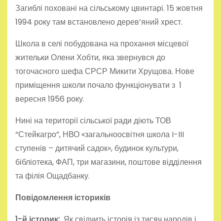
Загиблі поховані на сільському цвинтарі. 15 жовтня
1994 року там встановлено дерев’яний хрест.
Школа в селі побудована на прохання місцевої
жительки Олени Хобти, яка звернувся до
тогочасного шефа СРСР Микити Хрущова. Нове
приміщення школи почало функціонувати з 1
вересня 1956 року.
Нині на території сільської ради діють ТОВ
“Стейкагро”, НВО «загальноосвітня школа I-III
ступенів – дитячий садок», будинок культури,
бібліотека, ФАП, три магазини, поштове відділення
та філія Ощадбанку.
Повідомлення істориків
1-й історик:
Як свідчить історія із тисяч народів і