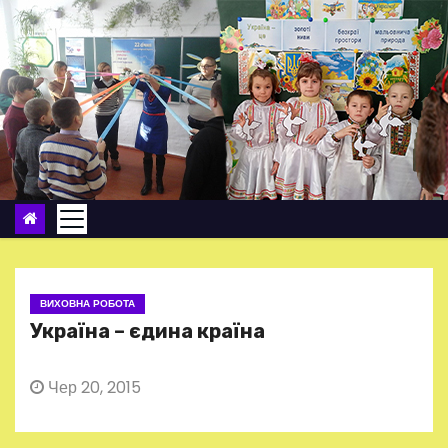
П
е
р
е
й
т
и
д
о
в
м
ВИХОВНА РОБОТА
і
Україна – єдина країна
с
т
Чер 20, 2015
у