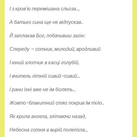
І з кров´ю перемішана сльоза….
А батько сина ще не відпускав..
Й заплакав Бог, побачивши загін:
Спереду – сотник, молодий, вродливий
І юний хлопчик в касці голубій,
І вчитель літній сивий-сивий…
І рани їхні вже не їм болять…
Жовто-блакитний стяг покрив їм тіло..
Як крила ангела, злітаючи назад,
Небесна сотня в вирій полетіла…