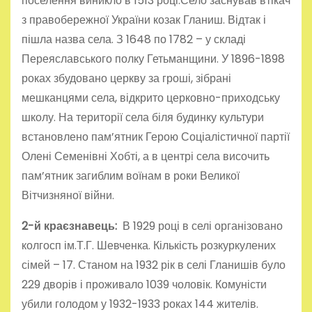
поселення виникло в 1513 році.Село заснував втікач
з правобережної України козак Гланиш. Відтак і
пішла назва села. З 1648 по 1782 – у складі
Переяславського полку Гетьманщини. У 1896-1898
роках збудовано церкву за гроші, зібрані
мешканцями села, відкрито церковно-приходську
школу. На території села біля будинку культури
встановлено пам’ятник Герою Соціалістичної партії
Олені Семенівні Хобті, а в центрі села височить
пам’ятник загиблим воїнам в роки Великої
Вітчизняної війни.
2-й краєзнавець:
В 1929 році в селі організовано
колгосп ім.Т.Г. Шевченка. Кількість розкуркулених
сімей – 17. Станом на 1932 рік в селі Гланишів було
229 дворів і проживало 1039 чоловік. Комуністи
убили голодом у 1932-1933 роках 144 жителів.