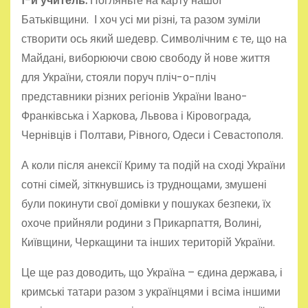
1-й учитель:
Погляньте на карту нашої
Батьківщини. І хоч усі ми різні, та разом зуміли
створити ось який шедевр. Символічним є те, що на
Майдані, виборюючи свою свободу й нове життя
для України, стояли поруч пліч-о-пліч
представники різних регіонів України Івано-
Франківська і Харкова, Львова і Кіровограда,
Чернівців і Полтави, Рівного, Одеси і Севастополя.
А коли після анексії Криму та подій на сході України
сотні сімей, зіткнувшись із труднощами, змушені
були покинути свої домівки у пошуках безпеки, їх
охоче прийняли родини з Прикарпаття, Волині,
Київщини, Черкащини та інших територій України.
Це ще раз доводить, що Україна – єдина держава, і
кримські татари разом з українцями і всіма іншими