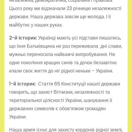
незалежна, демократична, соціальна і правова.
Цього року ми відзначали 23 річницю незалежності
держави. Наша держава зовсім ще молода. І її
майбутнє у наших руках.
2-й історик:
Українці мають усі підстави пишатись,
що їхня Батьківщина не раз переживала дні слави,
мужньо переносила найважчі випробування. Не
одне покоління кращих синів та дочок беззавітно
клали своє життя до ніг рідної неньки – України.
1-й історик:
Стаття 65 Конституції нашої держави
говорить, що захист Вітчизни, незалежності та
територіальної цілісності України, шанування її
державних символів є обов’язком громадян
України.
Наша армія існує для захисту кордонів рідної землі,