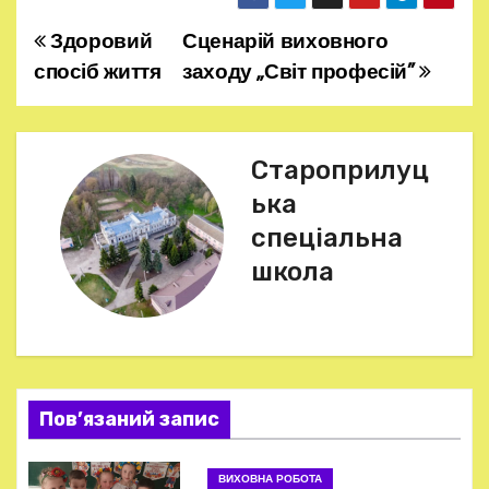
Здоровий
Сценарій виховного
Н
спосіб життя
заходу „Світ професій”
а
в
Староприлуц
і
ька
г
спеціальна
школа
а
ц
і
я
Пов’язаний запис
з
ВИХОВНА РОБОТА