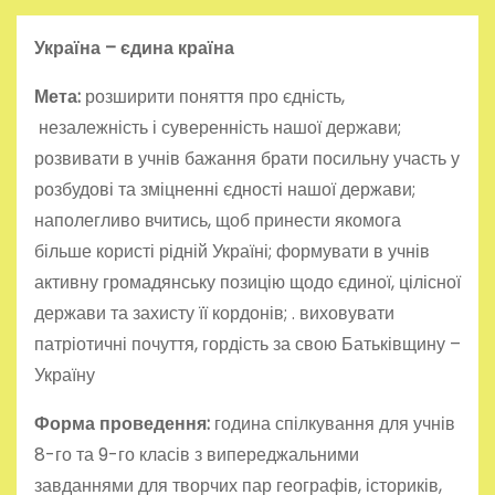
Україна –
єдина країна
Мета:
розширити поняття про єдність,
незалежність і суверенність нашої держави;
розвивати в учнів бажання брати посильну участь у
розбудові та зміцненні єдності нашої держави;
наполегливо вчитись, щоб принести якомога
більше користі рідній Україні; формувати в учнів
активну громадянську позицію щодо єдиної, цілісної
держави та захисту її кордонів; . виховувати
патріотичні почуття, гордість за свою Батьківщину –
Україну
Форма проведення:
година спілкування для учнів
8-го та 9-го класів з випереджальними
завданнями для творчих пар географів, істориків,