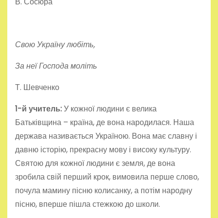
В. Сосюра
Свою Україну любіть,
За неї Господа моліть
Т. Шевченко
1-й у
читель:
У кожної людини є велика
Батьківщина – країна, де вона народилася. Наша
держава називається Україною. Вона має славну і
давню історію, прекрасну мову і високу культуру.
Святою для кожної людини є земля, де вона
зробила свій перший крок, вимовила перше слово,
почула мамину пісню колисанку, а потім народну
пісню, вперше пішла стежкою до школи.