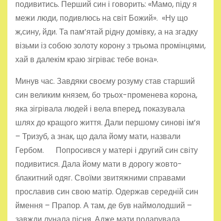
подивитись. Перший син і говорить: «Мамо, піду я
межи люди, подивлюсь на світ Божий». «Ну що
ж,сину, йди. Та пам’ятай рідну домівку, а на згадку
візьми із собою золоту корону з трьома промінцями,
хай в далекім краю зігріває тебе вона».
Минув час. Завдяки своєму розуму став старший
син великим князем, бо трьох-променева корона,
яка зігрівала людей і вела вперед, показувала
шлях до кращого життя. Дали першому синові ім’я
– Тризуб, а знак, що дала йому мати, назвали
Гербом. Попросився у матері і другий син світу
подивитися. Дала йому мати в дорогу жовто-
блакитний одяг. Своїми звитяжними справами
прославив син свою матір. Одержав середній син
ймення – Прапор. А там, де був наймолодший –
завжди лунала пісня. Адже мати подарувала