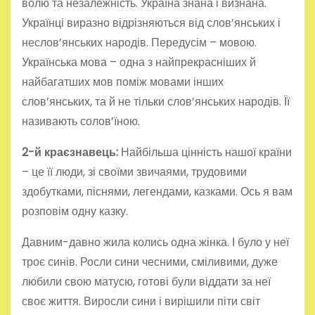
волю та незалежність. Україна знана і визнана.
Українці виразно відрізняються від слов’янських і
неслов’янських народів. Передусім – мовою.
Українська мова – одна з найпрекрасніших й
найбагатших мов поміж мовами інших
слов’янських, та й не тільки слов’янських народів. Її
називають солов’їною.
2-й краєзнавець:
Найбільша цінність нашої країни
– це її люди, зі своїми звичаями, трудовими
здобутками, піснями, легендами, казками. Ось я вам
розповім одну казку.
Давним-давно жила колись одна жінка. І було у неї
троє синів. Росли сини чесними, сміливими, дуже
любили свою матусю, готові були віддати за неї
своє життя. Виросли сини і вирішили піти світ