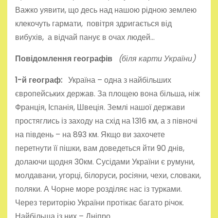
Важко уявити, що десь над нашою рідною землею
клекочуть гармати, повітря здригається від
вибухів, а відчай панує в очах людей…
Повідомлення географів
(б
іля карти України)
1-й географ:
Україна – одна з найбільших
європейських держав. За площею вона більша, ніж
Франція, Іспанія, Швеція. Землі нашої держави
простяглись із заходу на схід на 1316 км, а з півночі
на південь – на 893 км. Якщо ви захочете
перетнути її пішки, вам доведеться йти 90 днів,
долаючи щодня 30км. Сусідами України є румуни,
молдавани, угорці, білоруси, росіяни, чехи, словаки,
поляки. А Чорне море розділяє нас із турками.
Через територію України протікає багато річок.
Найбільша із них – Дніпро.