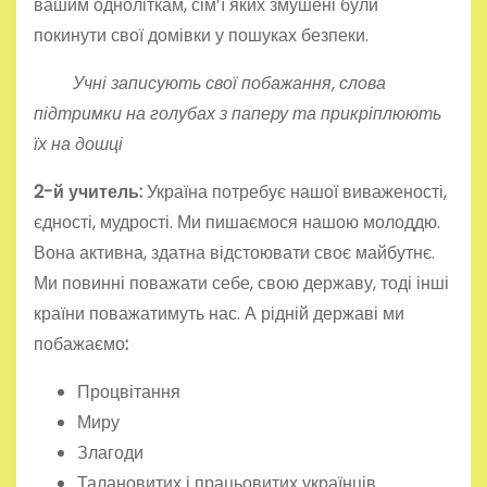
вашим одноліткам, сім’ї яких змушені були
покинути свої домівки у пошуках безпеки.
Учні записують свої побажання, слова
підтримки на голубах з паперу та прикріплюють
їх на дошці
2-й учитель:
Україна потребує нашої виваженості,
єдності, мудрості. Ми пишаємося нашою молоддю.
Вона активна, здатна відстоювати своє майбутнє.
Ми повинні поважати себе, свою державу, тоді інші
країни поважатимуть нас. А рідній державі ми
побажаємо
:
Процвітання
Миру
Злагоди
Талановитих і працьовитих українців