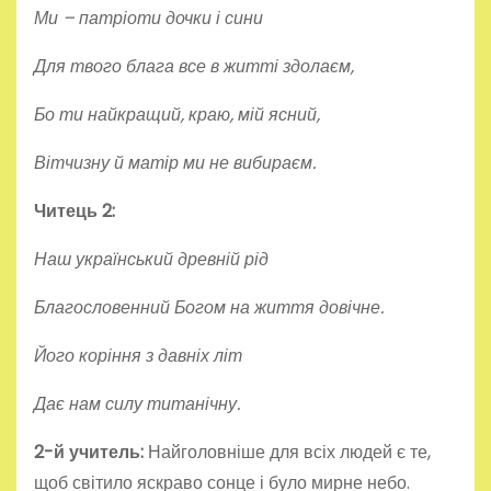
Ми – патріоти дочки і сини
Для твого блага все в житті здолаєм,
Бо ти найкращий, краю, мій ясний,
Вітчизну й матір ми не вибираєм.
Читець 2:
Наш український древній рід
Благословенний Богом на життя довічне.
Його коріння з давніх літ
Дає нам силу титанічну.
2-й учитель:
Найголовніше для всіх людей є те,
щоб світило яскраво сонце і було мирне небо.