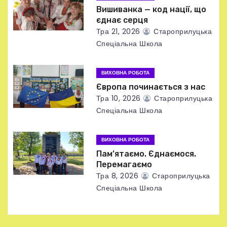
а
Вишиванка — код нації, що
єднає серця
п
Тра 21, 2026
Староприлуцька
Спеціальна Школа
и
с
ВИХОВНА РОБОТА
Європа починається з нас
і
Тра 10, 2026
Староприлуцька
в
Спеціальна Школа
ВИХОВНА РОБОТА
Пам’ятаємо. Єднаємося.
Перемагаємо
Тра 8, 2026
Староприлуцька
Спеціальна Школа