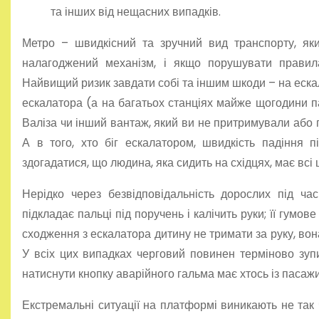
та інших від нещасних випадків.
Метро – швидкісний та зручний вид транспорту, як
налагоджений механізм, і якщо порушувати правила
Найвищий ризик завдати собі та іншим шкоди – на ескал
ескалатора (а на багатьох станціях майже щогодини па
Валіза чи інший вантаж, який ви не притримували або п
А в того, хто біг ескалатором, швидкість падіння п
здогадатися, що людина, яка сидить на східцях, має всі 
Нерідко через безвідповідальність дорослих під ч
підкладає пальці під поручень і калічить руки; її гум
сходження з ескалатора дитину не тримати за руку, вон
У всіх цих випадках черговий повинен терміново зуп
натиснути кнопку аварійного гальма має хтось із пасажи
Екстремальні ситуації на платформі виникають не так 