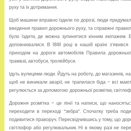
руху та їх дотримання.
Щоб машини вправно їздили по дорозі, люди придумали 
введення правил дорожнього руху, та справжні правила
було їздити, де можна зупинятися кінним екіпажем. 
доповнювалися. В 1891 році в нашій країні з’явився
приходом на дороги автомобілів Правила дорожньог
трамваї, автобуси, тролейбуси.
Ідуть вулицями люди. Йдуть на роботу, до магазинів, н
щоб не виникали аварії, не трапилася біда – всі маю
регулюється за допомогою: дорожньої розмітки, світлофо
Дорожня розмітка – це лінії та написи, що наносять
переходити в переході “зебра”. Спочатку треба под
подивитися праворуч. Пересвідчившись у тому, що дорог
світлофор або регулювальник. Ні в якому разі не пере