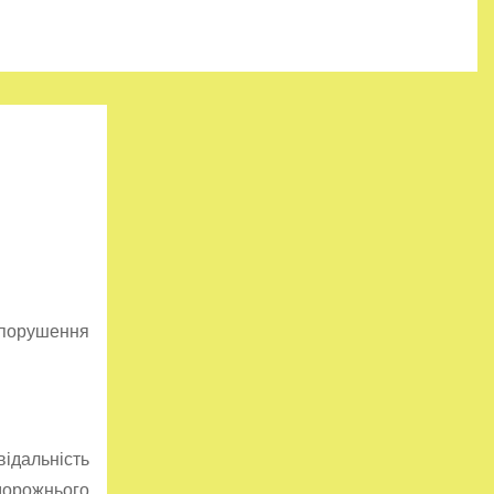
 порушення
відальність
 дорожнього