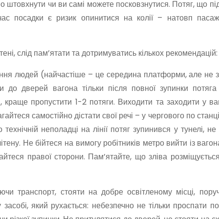
о штовхнути чи ви самі можете посковзнутися. Потяг, що пі
 час посадки є ризик опинитися на колії – натовп паса
ені, слід пам’ятати та дотримуватись кількох рекомендацій:
ення людей (найчастіше – це середина платформи, але не 
и до дверей вагона тільки після повної зупинки потяга
, краще пропустити 1-2 потяги. Виходити та заходити у ва
гайтеся самостійно дістати свої речі – у чергового по станці
технічній неполадці на лінії потяг зупинився у тунелі, не 
ену. Не бійтеся на вимогу робітників метро вийти із вагона
айтеся правої сторони. Пам’ятайте, що зліва розміщуєтьс
ючи транспорт, стояти на добре освітленому місці, пору
засобі, який рухається: небезпечно не тільки проспати п