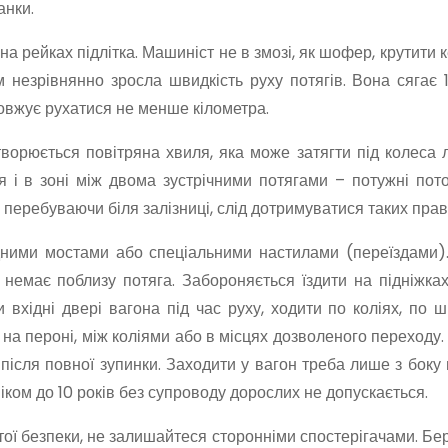
анки.
а рейках підлітка. Машиніст не в змозі, як шофер, крутити 
 незрівнянно зросла швидкість руху потягів. Вона сягає 
довжує рухатися не менше кілометра.
творюється повітряна хвиля, яка може затягти під колеса
 і в зоні між двома зустрічними потягами – потужні пото
, перебуваючи біля залізниці, слід дотримуватися таких прав
ідними мостами або спеціальними настилами (переїздами)
немає поблизу потяга. Забороняється їздити на підніжках
 вхідні двері вагона під час руху, ходити по коліях, по 
на пероні, між коліями або в місцях дозволеного переходу.
а після повної зупинки. Заходити у вагон треба лише з боку
іком до 10 років без супроводу дорослих не допускається.
ої безпеки, не залишайтеся сторонніми спостерігачами. Бе