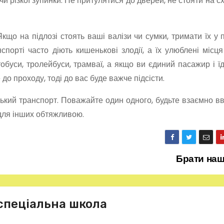
чи різкої зупинки. Не притулятися до дверей, не стояти на с
кщо на підлозі стоять ваші валізи чи сумки, тримати їх у п
порті часто діють кишенькові злодії, а їх улюблені місц
обуси, тролейбуси, трамваї, а якщо ви єдиний пасажир і їд
 до проходу, тоді до вас буде важче підсісти.
ький транспорт. Поважайте один одного, будьте взаємно вві
і для інших обтяжливою.
Брати наш
спеціальна школа