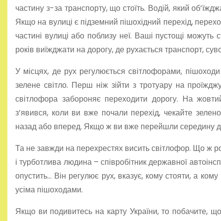
частину з-за транспорту, що стоїть. Водій, який об’їж
Якщо на вулиці є підземний пішохідний перехід, перех
частині вулиці або поблизу неї. Ваші пустощі можуть
років виїжджати на дорогу, де рухається транспорт, су
У місцях, де рух регулюється світлофорами, пішоходи
зелене світло. Перш ніж зійти з тротуару на проїждж
світлофора забороняє переходити дорогу. На жовти
з’явився, коли ви вже почали перехід, чекайте зелено
назад або вперед. Якщо ж ви вже перейшли середину дор
Та не завжди на перехрестях висить світлофор. Що ж р
і турботлива людина – співробітник державної автоінспе
опустить… Він регулює рух, вказує, кому стояти, а ком
усіма пішоходами.
Якщо ви подивитесь на карту України, то побачите, що 