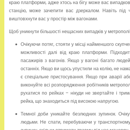
краю платформи, адже хтось на бігу може вас випадков
станцію, може зачепити вас дзеркалом. Навіть під
виштовхнути вас у простір між вагонами.
Щоб уникнути більшості нещасних випадків у метрополіт
Очікуючи потяг, стояти у місці найменшого скупч
можливості далі від краю платформи. Підходит
пасажирів з вагонів. Якщо у вагоні багато людей
останніх. Якщо ви щось упустили на колію, не нама
є спеціальне пристосування. Якщо при аварії або 
виконуйте всі розпорядження робітників метрополіт
рухатися по рейках – нікуди не звертайте і трим
рейка, що знаходиться під високою напругою.
Темної доби уникайте безлюдних зупинок. Очіку
людьми. Не спати, перебуваючи у транспортному 