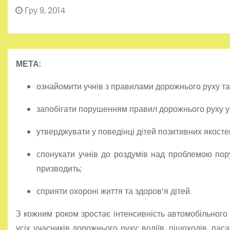
Гру 9, 2014
МЕТА:
ознайомити учнів з правилами дорожнього руху та 
запобігати порушенням правил дорожнього руху у
утверджувати у поведінці дітей позитивних якосте
спонукати учнів до роздумів над проблемою пор
призводить;
сприяти охороні життя та здоров
’
я дітей.
З кожним роком зростає інтенсивність автомобільного р
усіх учасників дорожнього руху: водіїв, пішоходів, п