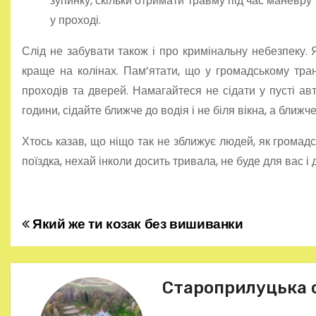
зупинку, скільки отримати травму під час маневру 
у проході.
Слід не забувати також і про кримінальну небезпеку. Я
краще на колінах. Пам’ятати, що у громадському транс
проходів та дверей. Намагайтеся не сідати у пусті авт
години, сідайте ближче до водія і не біля вікна, а ближче
Хтось казав, що ніщо так не зближує людей, як громадс
поїздка, нехай інколи досить тривала, не буде для вас 
Який же ти козак без вишиванки
Н
а
в
Староприлуцька 