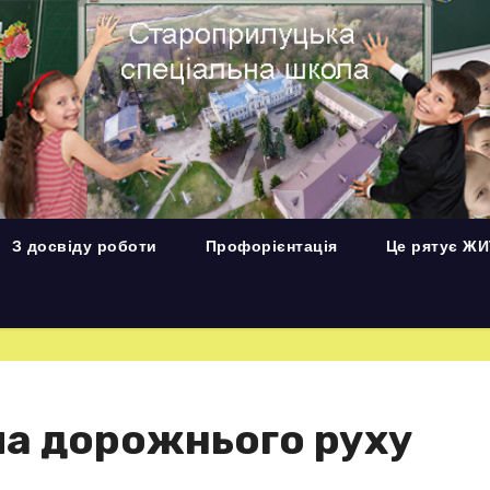
З досвіду роботи
Профорієнтація
Це рятує Ж
ла дорожнього руху