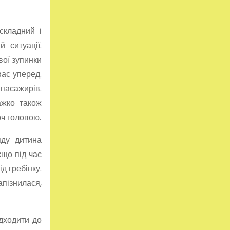
складний і
 ситуації.
вої зупинки
вас уперед.
 пасажирів.
ажко також
рч головою.
яду дитина
кщо під час
д гребінку.
пізнилася,
ідходити до