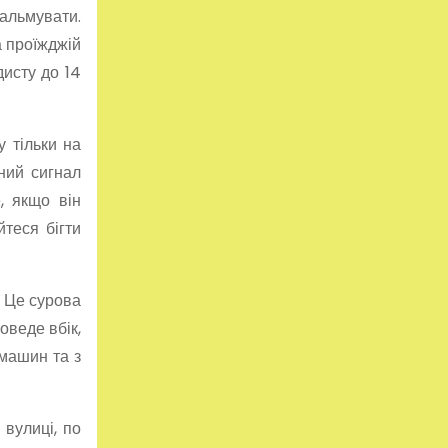
гальмувати.
а проїжджій
дисту до 14
у тільки на
ний сигнал
, якщо він
йтеся бігти
. Це сурова
оведе вбік,
 машин та з
 вулиці, по