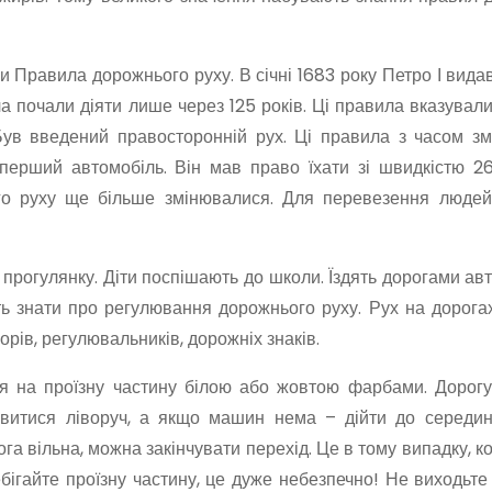
Правила дорожнього руху. В січні 1683 року Петро І вида
 почали діяти лише через 125 років. Ці правила вказувал
Був введений правосторонній рух. Ці правила з часом зм
 перший автомобіль. Він мав право їхати зі швидкістю 26
о руху ще більше змінювалися. Для перевезення людей
а прогулянку. Діти поспішають до школи. Їздять дорогами ав
ть знати про регулювання дорожнього руху. Рух на дорога
рів, регулювальників, дорожніх знаків.
ся на проїзну частину білою або жовтою фарбами. Дорогу
ивитися ліворуч, а якщо машин нема – дійти до середин
а вільна, можна закінчувати перехід. Це в тому випадку, ко
бігайте проїзну частину, це дуже небезпечно! Не виходьте