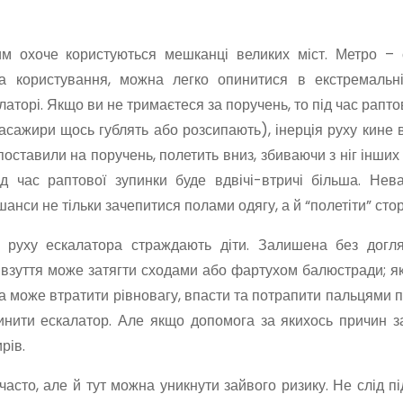
им охоче користуються мешканці великих міст. Метро – 
 користування, можна легко опинитися в екстремальній
аторі. Якщо ви не тримаєтеся за поручень, то під час рапто
сажири щось гублять або розсипають), інерція руху кине 
оставили на поручень, полетить вниз, збиваючи з ніг інших
ід час раптової зупинки буде вдвічі-втричі більша. Нев
шанси не тільки зачепитися полами одягу, а й “полетіти” сто
ас руху ескалатора страждають діти. Залишена без догл
ове взуття може затягти сходами або фартухом балюстради; я
а може втратити рівновагу, впасти та потрапити пальцями пі
инити ескалатор. Але якщо допомога за якихось причин за
рів.
часто, але й тут можна уникнути зайвого ризику. Не слід п