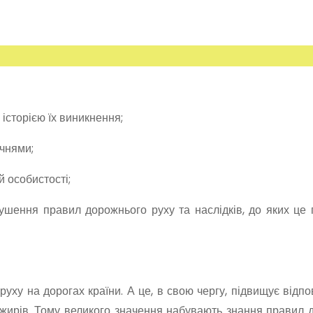
історією їх виникнення;
чнями;
й особистості;
ушення правил дорожнього руху та наслідків, до яких це
уху на дорогах країни. А це, в свою чергу, підвищує відпо
асажирів. Тому великого значення набувають знання правил