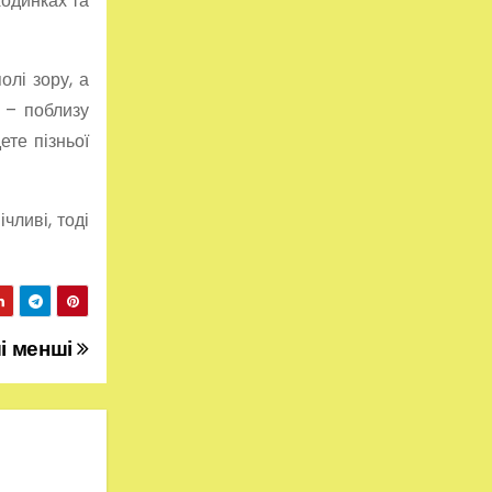
ходинках та
олі зору, а
я – поблизу
ете пізньої
чливі, тоді
і менші