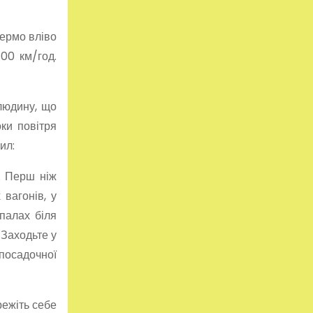
кермо вліво
100 км/год.
 людину, що
ки повітря
ил:
. Перш ніж
 вагонів, у
шпалах біля
 Заходьте у
 посадочної
режіть себе