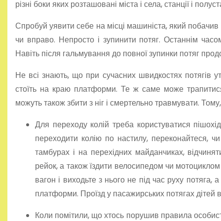
різні боки яких розташовані міста і села, станції і полуст
Спробуй уявити себе на місці машиніста, який побачив н
чи вправо. Непросто і зупинити потяг. Останнім часом
Навіть після гальмування до повної зупинки потяг про
Не всі знають, що при сучасних швидкостях потягів у
стоїть на краю платформи. Те ж саме може трапитися
можуть також збити з ніг і смертельно травмувати. Тому
Для переходу колій треба користуватися пішох
переходити колію по настилу, переконайтеся, чи 
тамбурах і на перехідних майданчиках, відчиняти
рейок, а також їздити велосипедом чи мотоциклом 
вагон і виходьте з нього не під час руху потяга, 
платформи. Проїзд у пасажирських потягах дітей в
Коли помітили, що хтось порушив правила особист