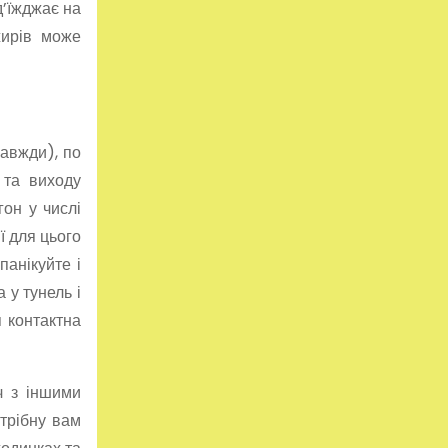
д’їжджає на
жирів може
завжди), по
 та виходу
гон у числі
ї для цього
панікуйте і
 у тунель і
я контактна
ч з іншими
отрібну вам