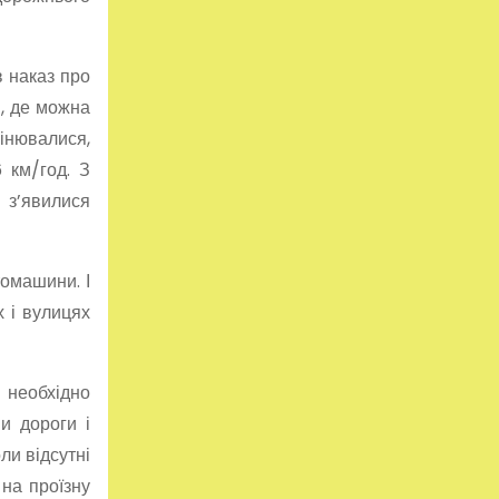
в наказ про
и, де можна
інювалися,
 км/год. З
 з’явилися
томашини. І
х і вулицях
 необхідно
и дороги і
ли відсутні
 на проїзну