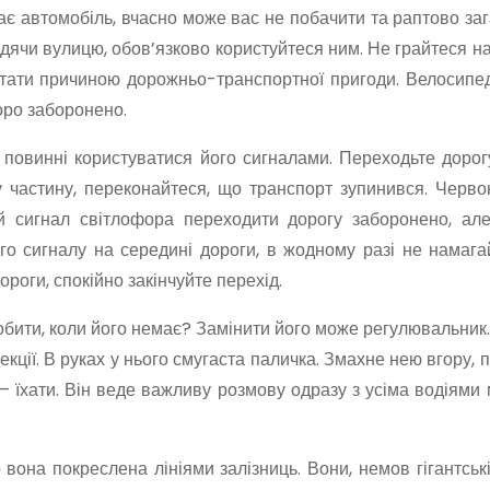
джає автомобіль, вчасно може вас не побачити та раптово за
одячи вулицю, обов’язково користуйтеся ним. Не грайтеся н
 стати причиною дорожньо-транспортної пригоди. Велосипе
воро заборонено.
 повинні користуватися його сигналами. Переходьте дорог
у частину, переконайтеся, що транспорт зупинився. Черво
й сигнал світлофора переходити дорогу заборонено, але
го сигналу на середині дороги, в жодному разі не намага
оги, спокійно закінчуйте перехід.
обити, коли його немає? Замінити його може регулювальник
кції. В руках у нього смугаста паличка. Змахне нею вгору, п
у – їхати. Він веде важливу розмову одразу з усіма водіями
вона покреслена лініями залізниць. Вони, немов гігантські