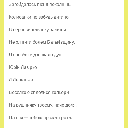
Загойдалась пісня поколіннь.
Колисанки не забудь дитино,
В серці вишиванку залиши…
Не зліпити болем Батьківщину,
Як розбите дзеркало душі.
Юрій Лазірко
Л.Левицька
Веселкою сплелися кольори
На рушничку твоєму, наче доля.
На нім — тобою прожиті роки,