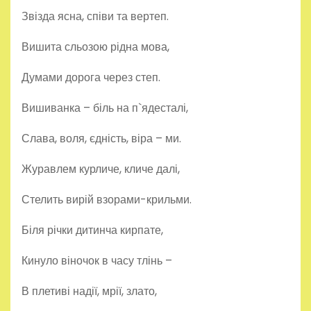
Звізда ясна, співи та вертеп.
Вишита сльозою рідна мова,
Думами дорога через степ.
Вишиванка – біль на п`ядесталі,
Слава, воля, єдність, віра – ми.
Журавлем курличе, кличе далі,
Стелить вирій взорами-крильми.
Біля річки дитинча кирпате,
Кинуло віночок в часу тлінь –
В плетиві надії, мрії, злато,