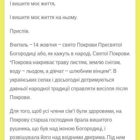
І вишите моє життя,
І вишите моє життя на ньому.
Приспів.
Вчитель – 14 жовтня – свято Покрови Пресвятої
Богородиці або, як кажуть в народі, Святої Покрови.
“Покрова накриває траву листям, землю снігом,
воду – льодом, а дівчат – шлюбним вінцем”. В
українських селах і досьогодні дотримуються
давньої народної традиції справляти весілля після
Покрови.
Для того, щоб усі члени сім’ї були здоровими, на
Покрову старша господиня брала вишитого
рушника, що був над іконою Богородиці, і
розвішувала його над вхідними дверима. Під ним