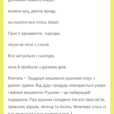
калини кущ, дівочу вроду,
на полотні все хтось зберіг.
Прості орнаменти , народні,
тягучі як пісні з степів.
Все актуально і сьогодні,
хоча й прийшли з далеких днів.
Вчитель – Традиція вишивати рушники існує з
давніх-давен. Від діда-прадіда передаються узори
і вміння вишивати. Рушник – це найкращий
подарунок. Про рушник складено багато прислів’їв,
приказок, віршів, легенд та пісень. Можливо хтось із
вас розкаже? (діти розповідають).