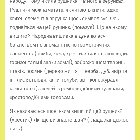
народу. Тому й сила рушника – в його візерунках.
Рушники можна читати, як читають книги, адже
кожен елемент візерунка щось символізує. Ось
подивіться на цей рушник. (показує). Що на ньому
вишито? Народна вишивка відзначалася
багатством і різноманітністю геометричних
елементів (ромби, кола, хрести, хвилясті лінії води,
горизонтальні знаки землі), зображенням тварин,
птахів, рослин (дерево життя — верба, дуб, явір та
ін.; листя, плоди, квіти; голуби, змії, коні, журавлі,
качки тощо), людей із ромбоподібними тулубами,
хрестоподібними головами.
Як називається шов, яким вишитий цей рушник?
(хрестик) Які ще ви знаєте шви? (гладь, ланцюжок,
низь).