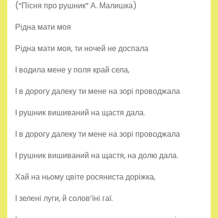
(“Пісня про рушник” А. Малишка)
Рідна мати моя
Рідна мати моя, ти ночей не доспала
І водила мене у поля край села,
І в дорогу далеку ти мене на зорі проводжала
І рушник вишиваний на щастя дала.
І в дорогу далеку ти мене на зорі проводжала
І рушник вишиваний на щастя, на долю дала.
Хай на ньому цвіте росяниста доріжка,
І зелені луги, й солов’їні гаї.