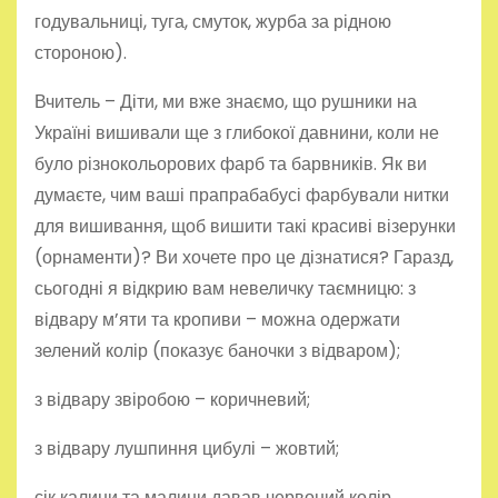
годувальниці, туга, смуток, журба за рідною
стороною).
Вчитель – Діти, ми вже знаємо, що рушники на
Україні вишивали ще з глибокої давнини, коли не
було різнокольорових фарб та барвників. Як ви
думаєте, чим ваші прапрабабусі фарбували нитки
для вишивання, щоб вишити такі красиві візерунки
(орнаменти)? Ви хочете про це дізнатися? Гаразд,
сьогодні я відкрию вам невеличку таємницю: з
відвару м’яти та кропиви – можна одержати
зелений колір (показує баночки з відваром);
з відвару звіробою – коричневий;
з відвару лушпиння цибулі – жовтий;
сік калини та малини давав червоний колір.