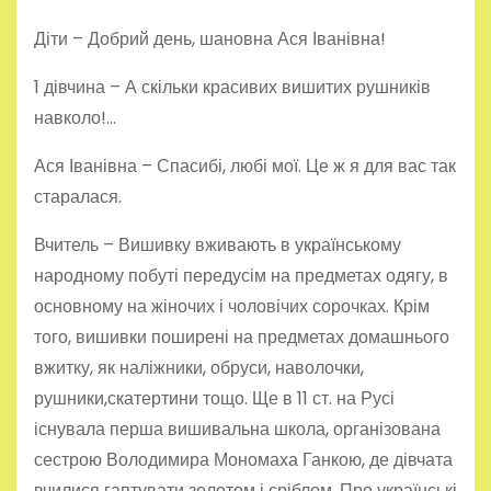
Діти – Добрий день, шановна Ася Іванівна!
1 дівчина – А скільки красивих вишитих рушників
навколо!…
Ася Іванівна – Спасибі, любі мої. Це ж я для вас так
старалася.
Вчитель – Вишивку вживають в українському
народному побуті передусім на предметах одягу, в
основному на жіночих і чоловічих сорочках. Крім
того, вишивки поширені на предметах домашнього
вжитку, як наліжники, обруси, наволочки,
рушники,скатертини тощо. Ще в 11 ст. на Русі
існувала перша вишивальна школа, організована
сестрою Володимира Мономаха Ганкою, де дівчата
вчилися гаптувати золотом і сріблом. Про українські