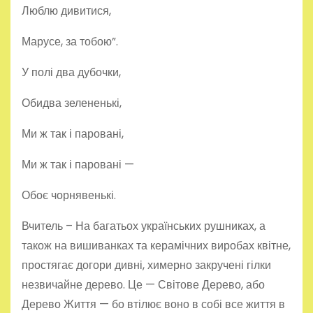
Люблю дивитися,
Марусе, за тобою”.
У полі два дубочки,
Обидва зелененькі,
Ми ж так і паровані,
Ми ж так і паровані —
Обоє чорнявенькі.
Вчитель – На багатьох українських рушниках, а
також на вишиванках та керамічних виробах квітне,
простягає догори дивні, химерно закручені гілки
незвичайне дерево. Це — Світове Дерево, або
Дерево Життя — бо втілює воно в собі все життя в