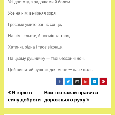
Усі достоту, з радощами й болем.
Усе на нім: вечірняя зоря,
І росами умите раннє сонце,
На нім і сльози, й посмішка твоя,
Хатинка рідна і твоє віконце.
На цьому рушничку — твої безсонні ночі.
Цей вишитий рушник для мене — наче жаль.
Я вірю в
Вчи і поважай правила
Н
силу доброти
дорожнього руху
а