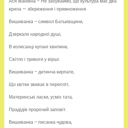
Ася Іванівна – Не забуваймо, що культура має два
крила — збереження і примноження.
Вишиванка – символ Батьківщини,
Дзеркало народної душі,
В колисанці купані хвилини,
Світло і тривоги у вірші.
Вишиванка – дитинча кирпате,
Що квітки звиває в перепліт,
Материнські ласки, усміх тата,
Прадідів пророчий заповіт.
Вишиванка – писанка чудова,