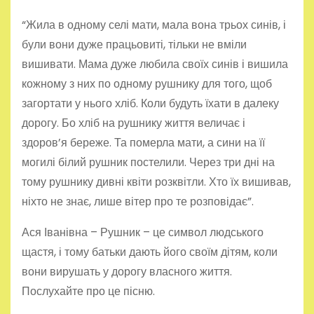
“Жила в одному селі мати, мала вона трьох синів, і
були вони дуже працьовиті, тільки не вміли
вишивати. Мама дуже любила своїх синів і вишила
кожному з них по одному рушнику для того, щоб
загортати у нього хліб. Коли будуть їхати в далеку
дорогу. Бо хліб на рушнику життя величає і
здоров’я береже. Та померла мати, а сини на її
могилі білий рушник постелили. Через три дні на
тому рушнику дивні квіти розквітли. Хто їх вишивав,
ніхто не знає, лише вітер про те розповідає”.
Ася Іванівна – Рушник – це символ людського
щастя, і тому батьки дають його своїм дітям, коли
вони вирушать у дорогу власного життя.
Послухайте про це пісню.