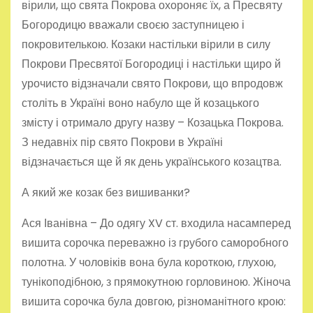
вірили, що свята Покрова охороняє їх, а Пресвяту
Богородицю вважали своєю заступницею і
покровителькою. Козаки настільки вірили в силу
Покрови Пресвятої Богородиці і настільки щиро й
урочисто відзначали свято Покрови, що впродовж
століть в Україні воно набуло ще й козацького
змісту і отримало другу назву – Козацька Покрова.
З недавніх пір свято Покрови в Україні
відзначається ще й як день українського козацтва.
А який же козак без вишиванки?
Ася Іванівна – До одягу XV ст. входила насамперед
вишита сорочка переважно із грубого саморобного
полотна. У чоловіків вона була короткою, глухою,
тунікоподібною, з прямокутною горловиною. Жіноча
вишита сорочка була довгою, різноманітного крою: