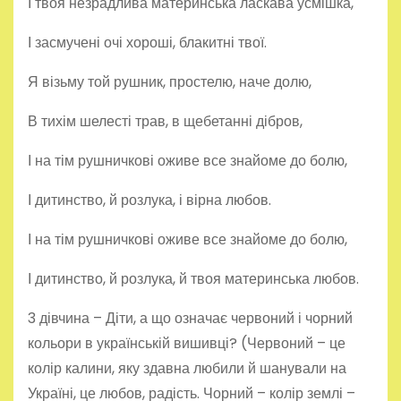
І твоя незрадлива материнська ласкава усмішка,
І засмучені очі хороші, блакитні твої.
Я візьму той рушник, простелю, наче долю,
В тихім шелесті трав, в щебетанні дібров,
І на тім рушничкові оживе все знайоме до болю,
І дитинство, й розлука, і вірна любов.
І на тім рушничкові оживе все знайоме до болю,
І дитинство, й розлука, й твоя материнська любов.
3 дівчина – Діти, а що означає червоний і чорний
кольори в українській вишивці? (Червоний – це
колір калини, яку здавна любили й шанували на
Україні, це любов, радість. Чорний – колір землі –