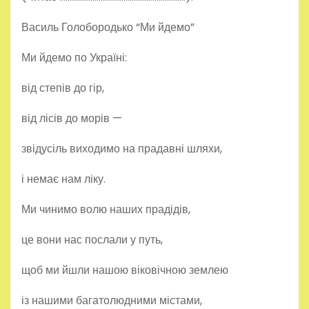
Василь Голобородько “Ми йдемо”
Ми йдемо по Україні:
від степів до гір,
від лісів до морів —
звідусіль виходимо на прадавні шляхи,
і немає нам ліку.
Ми чинимо волю наших прадідів,
це вони нас послали у путь,
щоб ми йшли нашою віковічною землею
із нашими багатолюдними містами,