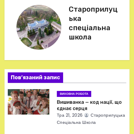
в
Староприлуц
і
ька
г
спеціальна
школа
а
ц
і
я
Пов’язаний запис
з
ВИХОВНА РОБОТА
а
Вишиванка — код нації, що
єднає серця
п
Тра 21, 2026
Староприлуцька
Спеціальна Школа
и