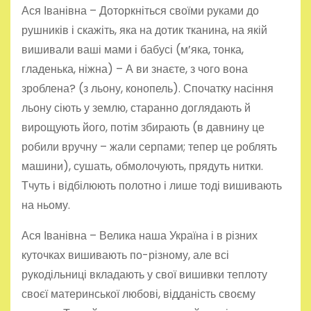
Ася Іванівна – Доторкніться своїми руками до
рушників і скажіть, яка на дотик тканина, на якій
вишивали ваші мами і бабусі (м’яка, тонка,
гладенька, ніжна) – А ви знаєте, з чого вона
зроблена? (з льону, конопель). Спочатку насіння
льону сіють у землю, старанно доглядають й
вирощують його, потім збирають (в давнину це
робили вручну – жали серпами; тепер це роблять
машини), сушать, обмолочують, прядуть нитки.
Тчуть і відбілюють полотно і лише тоді вишивають
на ньому.
Ася Іванівна – Велика наша Україна і в різних
куточках вишивають по-різному, але всі
рукодільниці вкладають у свої вишивки теплоту
своєї материнської любові, відданість своєму