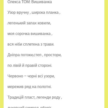
Олекса ТОМ: Вишиванка
Узор вручну , широка планка ,
легенький запах ковили,
моя сорочка вишиванка ,
вся ніби сплетена з трави.
Дніпра потоки,степ , простори,
по лівій й правій стороні.
Червоно – чорні всі узори,
мережив ряд на полотні.
Традицій пласт, легенди роду ,
духовний символ, оберіг,