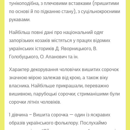
тунікоподібна, з плечовими вставками (пришитими
по основі й по підканню стану), з суцільнокроєними
рукавами.
Найбільш повні дані про національний одяг
запорізьких козаків містяться у працях відомих
українських істориків Д. Яворницького, В.
Голобуцького, О. Апанович та ін.
Характер декорування чоловічих вишитих сорочок
значною мірою залежав від крою, а також віку
власника. Найбільше прикрашали, переважно
вишивкою, парубоцькі сорочки; стриманішими були
сорочки літніх чоловіків.
1 дівчина – Вишита сорочка — один із яскравих
образів українського фольклору. Послухаймо