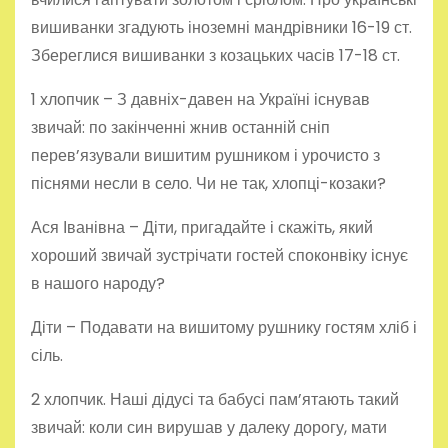
вишиванки згадують іноземні мандрівники 16-19 ст.
Збереглися вишиванки з козацьких часів 17-18 ст.
1 хлопчик – З давніх-давен на Україні існував
звичай: по закінченні жнив останній сніп
перев’язували вишитим рушником і урочисто з
піснями несли в село. Чи не так, хлопці-козаки?
Ася Іванівна – Діти, пригадайте і скажіть, який
хороший звичай зустрічати гостей споконвіку існує
в нашого народу?
Діти – Подавати на вишитому рушнику гостям хліб і
сіль.
2 хлопчик. Наші дідусі та бабусі пам’ятають такий
звичай: коли син вирушав у далеку дорогу, мати