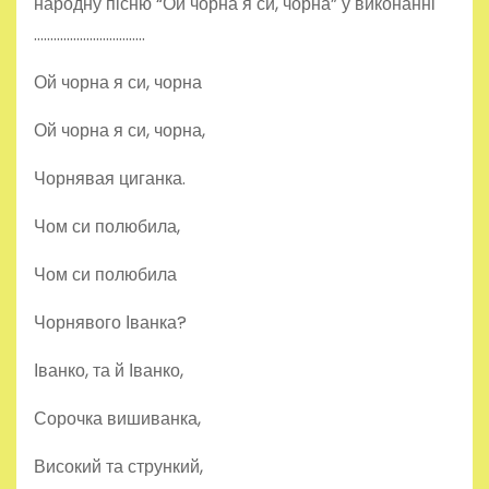
народну пісню “Ой чорна я си, чорна” у виконанні
…………………………….
Ой чорна я си, чорна
Ой чорна я си, чорна,
Чорнявая циганка.
Чом си полюбила,
Чом си полюбила
Чорнявого Іванка?
Іванко, та й Іванко,
Сорочка вишиванка,
Високий та стрункий,