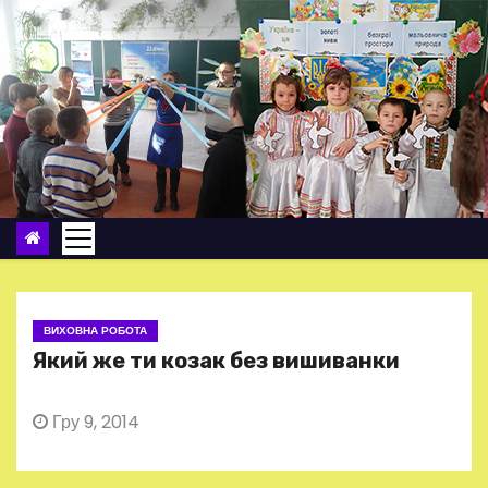
П
е
р
е
й
т
и
д
о
в
м
ВИХОВНА РОБОТА
і
Який же ти козак без вишиванки
с
т
Гру 9, 2014
у