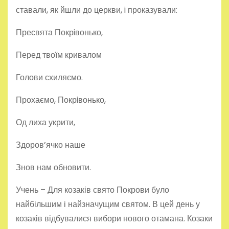
ставали, як йшли до церкви, i проказували:
Пресвята Покрiвонько,
Перед твоїм кривалом
Голови схиляємо.
Прохаємо, Покрiвонько,
Од лиха укрити,
Здоров’ячко наше
Знов нам обновити.
Учень – Для козаків свято Покрови було
найбільшим і найзначущим святом. В цей день у
козаків відбувалися вибори нового отамана. Козаки