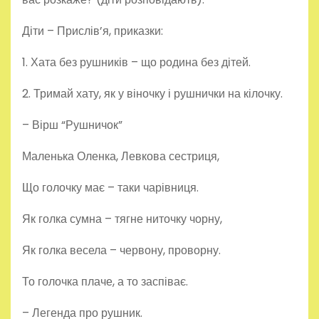
Діти – Прислів’я, приказки:
1. Хата без рушників – що родина без дітей.
2. Тримай хату, як у віночку і рушнички на кілочку.
– Вірш “Рушничок”
Маленька Оленка, Левкова сестриця,
Що голочку має – таки чарівниця.
Як голка сумна – тягне ниточку чорну,
Як голка весела – червону, проворну.
То голочка плаче, а то заспіває.
– Легенда про рушник.