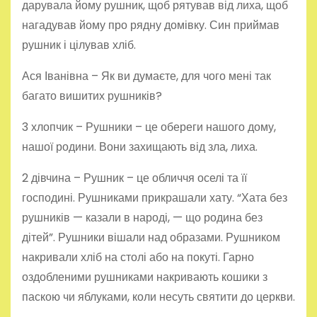
дарувала йому рушник, щоб рятував від лиха, щоб
нагадував йому про рядну домівку. Син приймав
рушник і цілував хліб.
Ася Іванівна – Як ви думаєте, для чого мені так
багато вишитих рушників?
3 хлопчик – Рушники – це обереги нашого дому,
нашої родини. Вони захищають від зла, лиха.
2 дівчина – Рушник – це обличчя оселі та її
господині. Рушниками прикрашали хату. “Хата без
рушників — казали в народі, — що родина без
дітей”. Рушники вішали над образами. Рушником
накривали хліб на столі або на покуті. Гарно
оздобленими рушниками накривають кошики з
паскою чи яблуками, коли несуть святити до церкви.