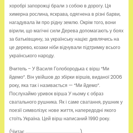
хоробрі запорожці брали з собою в дорогу. Ця
химерна рослина, яскрава, одягнена в різні барви,
нагадувала їм про рідну землю. Окрім того, вони
вірили, що магічні сили Дерева допомагають у боях
за батьківщину, за українську націю: дивлячись на
це дерево, козаки ніби відчували підтримку всього
українського народу.
Вчитель – У Василя Голобородька є вірш “Ми
йдемо”. Він увійшов до збірки віршів, виданої 2006
року, яка так і називається — “Ми йдемо”.
Послухаймо уривок вірша У ньому є образ
сватального рушника. Як і саме сватання, рушник у
поезії символізує нове життя, напередодні якого
стоїть Україна. Цей вірш написаний 1990 року.
(Читає …………………………………………………….).