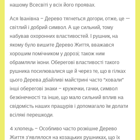
нашому Всесвіті у всіх його проявах.
Ася Іванівна – Дерево тягнеться догори, отже, це —
світлий і добрий символ. А ще сильний, тому
набував охоронних властивостей. І рушник, на
якому було вишите Дерево Життя, вважався
хорошим помічником у дорозі; також ним
обрамляли ікони. Оберегові властивості такого
рушника посилювалися ще й через те, що в гілках
цього Дерева дбайливі майстрині часто “ховали”
інші оберегові знаки – кружечки, гачки, символ
безкінечності та інше, що мало сильний вплив на
свідомість наших пращурів і допомагало їм долати
всілякі перешкоди.
4 хлопець – Особливо часто розкішне Дерево
Життя з’являлося на козацьких рушниках, що їх