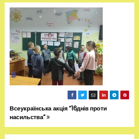
Всеукраїнська акція “16днів проти
Н
насильства”
а
в