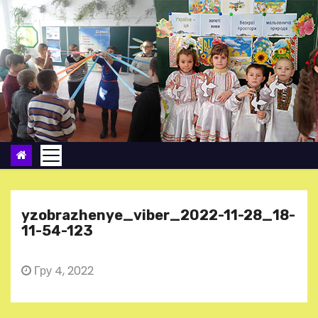
П
е
р
е
й
т
и
д
о
в
м
yzobrazhenye_viber_2022-11-28_18-
і
11-54-123
с
т
Гру 4, 2022
у