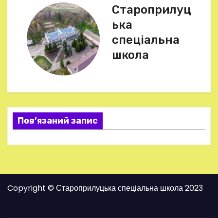
Староприлуц
і
ька
г
спеціальна
школа
а
ц
і
я
Пов’язаний запис
з
а
п
Copyright © Староприлуцька спеціальна школа 2023
и