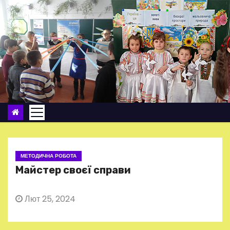
П
е
р
е
й
т
и
д
о
в
м
МЕТОДИЧНА РОБОТА
і
Майстер своєї справи
с
т
Лют 25, 2024
у