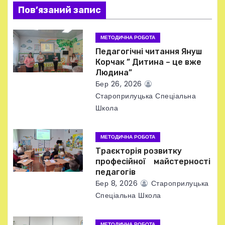
з
Пов’язаний запис
а
МЕТОДИЧНА РОБОТА
п
Педагогічні читання Януш
и
Корчак ” Дитина – це вже
Людина”
с
Бер 26, 2026
Староприлуцька Спеціальна
і
Школа
в
МЕТОДИЧНА РОБОТА
Траєкторія розвитку
професійної майстерності
педагогів
Бер 8, 2026
Староприлуцька
Спеціальна Школа
МЕТОДИЧНА РОБОТА