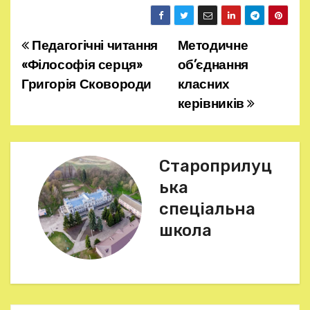
Педагогічні читання
Методичне
Н
«Філософія серця»
об’єднання
а
Григорія Сковороди
класних
керівників
в
і
г
Староприлуц
ька
а
спеціальна
ц
школа
і
я