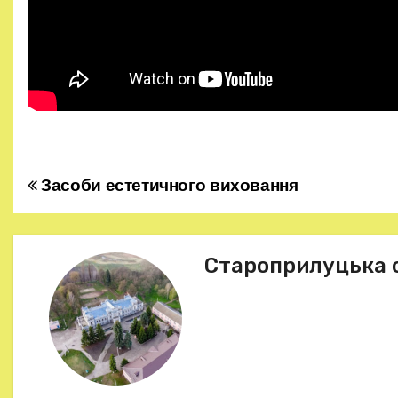
Засоби естетичного виховання
Н
а
в
Староприлуцька 
і
г
а