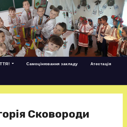
ИТТЯ!
Самоцінювання закладу
Атестація
горія Сковороди