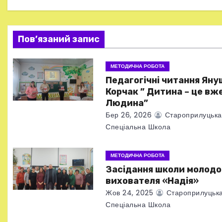
ц
і
Пов’язаний запис
я
МЕТОДИЧНА РОБОТА
з
Педагогічні читання Яну
а
Корчак ” Дитина – це вж
Людина”
п
Бер 26, 2026
Староприлуцька
Спеціальна Школа
и
с
МЕТОДИЧНА РОБОТА
Засідання школи молодо
і
вихователя «Надія»
в
Жов 24, 2025
Староприлуцьк
Спеціальна Школа