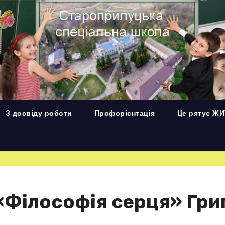
З досвіду роботи
Профорієнтація
Це рятує Ж
 «Філософія серця» Гри