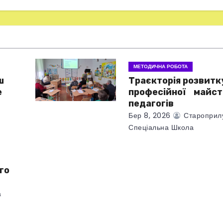
МЕТОДИЧНА РОБОТА
ш
Траєкторія розвитк
е
професійної майст
педагогів
Бер 8, 2026
Староприл
Спеціальна Школа
го
а