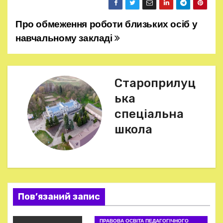
Про обмеження роботи близьких осіб у
Н
навчальному закладі
а
в
Староприлуц
і
ька
г
спеціальна
школа
а
ц
і
я
Пов’язаний запис
з
ПРАВОВА ОСВІТА ПЕДАГОГІЧНОГО