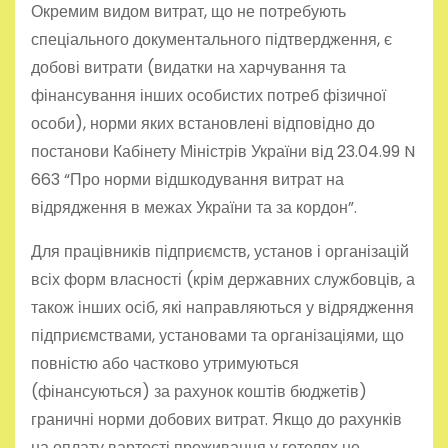
Окремим видом витрат, що не потребують
спеціального документального підтвердження, є
добові витрати (видатки на харчування та
фінансування інших особистих потреб фізичної
особи), норми яких встановлені відповідно до
постанови Кабінету Міністрів України від 23.04.99 N
663 “Про норми відшкодування витрат на
відрядження в межах України та за кордон”.
Для працівників підприємств, установ і організацій
всіх форм власності (крім державних службовців, а
також інших осіб, які направляються у відрядження
підприємствами, установами та організаціями, що
повністю або частково утримуються
(фінансуються) за рахунок коштів бюджетів)
граничні норми добових витрат. Якщо до рахунків
на оплату вартості проживання у готелях не