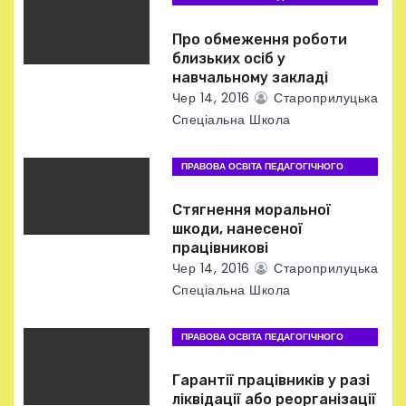
ПРАЦІВНИКА
а
Про обмеження роботи
п
близьких осіб у
навчальному закладі
и
Чер 14, 2016
Староприлуцька
Спеціальна Школа
с
ПРАВОВА ОСВІТА ПЕДАГОГІЧНОГО
і
ПРАЦІВНИКА
в
Стягнення моральної
шкоди, нанесеної
працівникові
Чер 14, 2016
Староприлуцька
Спеціальна Школа
ПРАВОВА ОСВІТА ПЕДАГОГІЧНОГО
ПРАЦІВНИКА
Гарантії працівників у разі
ліквідації або реорганізації