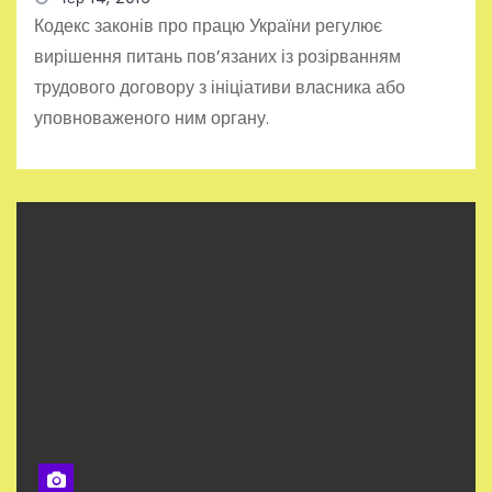
Кодекс законів про працю України регулює
вирішення питань пов’язаних із розірванням
трудового договору з ініціативи власника або
уповноваженого ним органу.