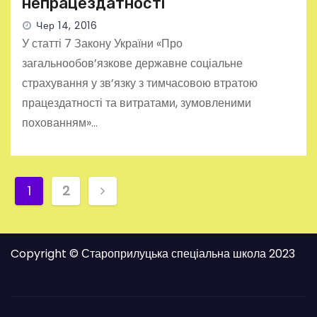
непрацездатності
Чер 14, 2016
У статті 7 Закону України «Про
загальнообов’язкове державне соціальне
страхування у зв’язку з тимчасовою втратою
працездатності та витратами, зумовленими
похованням»…
П
1
2
а
г
Copyright © Староприлуцька спеціальна школа 2023
і
н