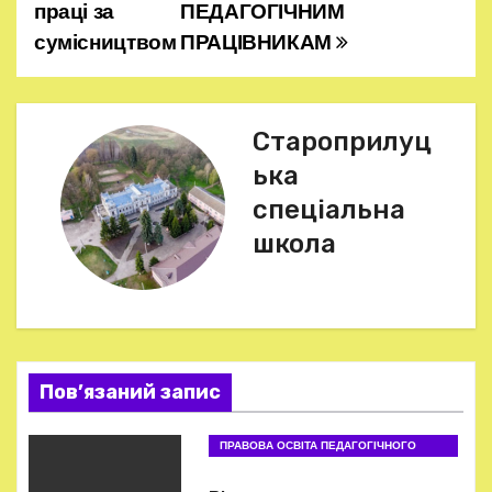
праці за
ПЕДАГОГІЧНИМ
а
сумісництвом
ПРАЦІВНИКАМ
в
і
Староприлуц
г
ька
спеціальна
а
школа
ц
і
я
Пов’язаний запис
з
а
ПРАВОВА ОСВІТА ПЕДАГОГІЧНОГО
ПРАЦІВНИКА