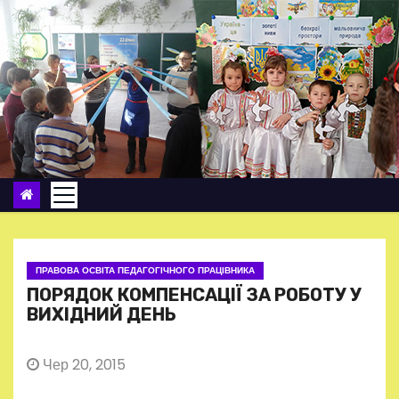
П
е
р
е
й
т
и
д
о
в
м
ПРАВОВА ОСВІТА ПЕДАГОГІЧНОГО ПРАЦІВНИКА
і
ПОРЯДОК КОМПЕНСАЦІЇ ЗА РОБОТУ У
с
ВИХІДНИЙ ДЕНЬ
т
у
Чер 20, 2015