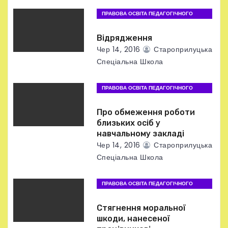
а
ПРАВОВА ОСВІТА ПЕДАГОГІЧНОГО
п
ПРАЦІВНИКА
Відрядження
и
Чер 14, 2016
Староприлуцька
с
Спеціальна Школа
і
ПРАВОВА ОСВІТА ПЕДАГОГІЧНОГО
ПРАЦІВНИКА
в
Про обмеження роботи
близьких осіб у
навчальному закладі
Чер 14, 2016
Староприлуцька
Спеціальна Школа
ПРАВОВА ОСВІТА ПЕДАГОГІЧНОГО
ПРАЦІВНИКА
Стягнення моральної
шкоди, нанесеної