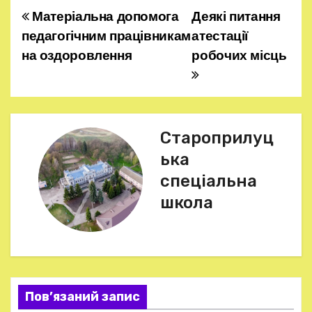
Матеріальна допомога
Деякі питання
Н
педагогічним працівникам
атестації
а
на оздоровлення
робочих місць
в
і
г
Староприлуц
ька
а
спеціальна
ц
школа
і
я
з
Пов’язаний запис