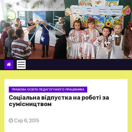
П
е
р
е
й
т
и
д
о
в
м
ПРАВОВА ОСВІТА ПЕДАГОГІЧНОГО ПРАЦІВНИКА
і
Соціальна відпустка на роботі за
с
сумісництвом
т
у
Сер 6, 2015