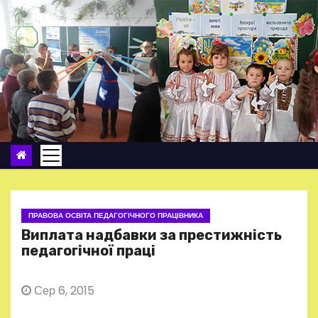
П
е
р
е
й
т
и
д
о
в
м
ПРАВОВА ОСВІТА ПЕДАГОГІЧНОГО ПРАЦІВНИКА
і
Виплата надбавки за престижність
с
педагогічної праці
т
у
Сер 6, 2015