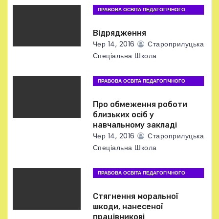
п
ПРАВОВА ОСВІТА ПЕДАГОГІЧНОГО
ПРАЦІВНИКА
и
Відрядження
с
Чер 14, 2016
Староприлуцька
Спеціальна Школа
і
ПРАВОВА ОСВІТА ПЕДАГОГІЧНОГО
в
ПРАЦІВНИКА
Про обмеження роботи
близьких осіб у
навчальному закладі
Чер 14, 2016
Староприлуцька
Спеціальна Школа
ПРАВОВА ОСВІТА ПЕДАГОГІЧНОГО
ПРАЦІВНИКА
Стягнення моральної
шкоди, нанесеної
працівникові