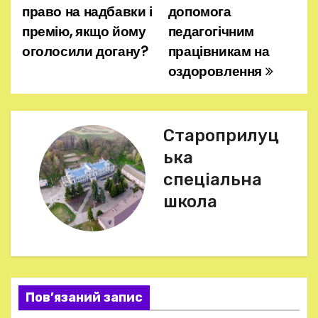
право на надбавки і
допомога
а
премію, якщо йому
педагогічним
оголосили догану?
працівникам на
в
оздоровлення
і
г
Староприлуц
а
ька
ц
спеціальна
школа
і
я
з
а
Пов’язаний запис