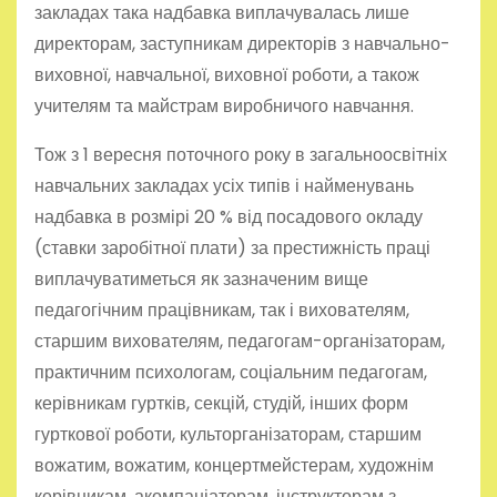
закладах така надбавка виплачувалась лише
директорам, заступникам директорів з навчально-
виховної, навчальної, виховної роботи, а також
учителям та майстрам виробничого навчання.
Тож з 1 вересня поточного року в загальноосвітніх
навчальних закладах усіх типів і найменувань
надбавка в розмірі 20 % від посадового окладу
(ставки заробітної плати) за престижність праці
виплачуватиметься як зазначеним вище
педагогічним працівникам, так і вихователям,
старшим вихователям, педагогам-організаторам,
практичним психологам, соціальним педагогам,
керівникам гуртків, секцій, студій, інших форм
гурткової роботи, культорганізаторам, старшим
вожатим, вожатим, концертмейстерам, художнім
керівникам, акомпаніаторам, інструкторам з